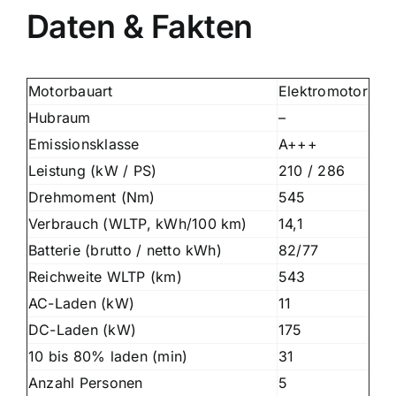
Daten & Fakten
Motorbauart
Elektromotor
Hubraum
–
Emissionsklasse
A+++
Leistung (kW / PS)
210 / 286
Drehmoment (Nm)
545
Verbrauch (WLTP, kWh/100 km)
14,1
Batterie (brutto / netto kWh)
82/77
Reichweite WLTP (km)
543
AC-Laden (kW)
11
DC-Laden (kW)
175
10 bis 80% laden (min)
31
Anzahl Personen
5