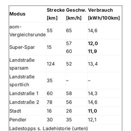
Strecke
Geschw.
Verbrauch
Modus
[km]
[km/h]
[kWh/100km]
aom-
55
65
14,6
Vergleichsrunde
57
12,0
Super-Spar
15
60
11,9
Landstraße
124
52
13,4
sparsam
Landstraße
35
–
–
sportlich
Landstraße 1
60
58
14,3
Landstraße 2
78
56
14,6
Stadt
16
26
11,0
Pendler
30
35
12,1
Ladestopps s. Ladehistorie (unten)