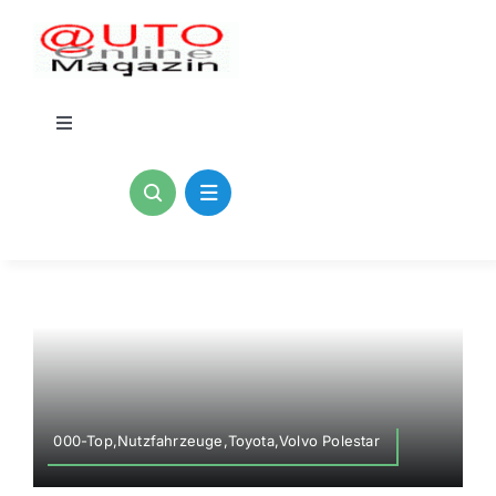
Zum
Inhalt
springen
Toggle
Navigation
Home
Kontakt
Blogs
Impressum
000-Top,Nutzfahrzeuge,Toyota,Volvo Polestar
Datenschutzerklärung