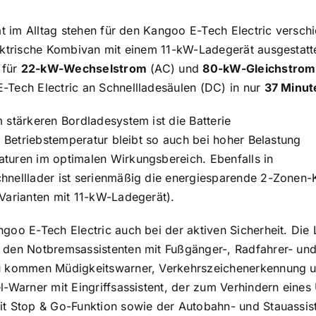
tät im Alltag stehen für den Kangoo E-Tech Electric vers
ektrische Kombivan mit einem 11-kW-Ladegerät ausgestatt
 für
22-kW-Wechselstrom
(AC) und
80-kW-Gleichstrom
-Tech Electric an Schnellladesäulen (DC) in nur
37 Minut
 stärkeren Bordladesystem ist die Batterie
e Betriebstemperatur bleibt so auch bei hoher Belastung
turen im optimalen Wirkungsbereich. Ebenfalls in
hnelllader ist serienmäßig die energiesparende 2-Zone
Varianten mit 11-kW-Ladegerät).
goo E-Tech Electric auch bei der aktiven Sicherheit. Die
 den Notbremsassistenten mit Fußgänger-, Radfahrer- u
 kommen Müdigkeitswarner, Verkehrszeichenerkennung und 
-Warner mit Eingriffsassistent, der zum Verhindern eines U
t Stop & Go-Funktion sowie der Autobahn- und Stauassist