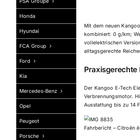
PSA Groupe
Honda
Mit dem neuen Kangoo 
Hyundai
kombiniert: 0 g/km; We
vollelektrischen Versi
FCA Group
alltagsgerechte Reichw
Ford
Praxisgerechte 
Kia
Der Kangoo E-Tech Elec
Mercedes-Benz
Verbrennungsmotor. Hie
Ausstattung bis zu 14 
Opel
Peugeot
Fahrbericht – Citroën ë
Porsche