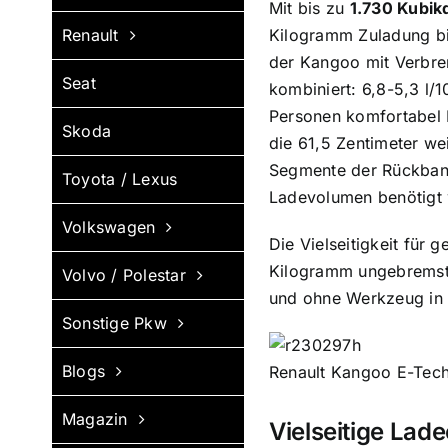
Mit bis zu
1.730 Kubik
Renault
Kilogramm Zuladung bi
der Kangoo mit Verbr
Seat
kombiniert: 6,8-5,3 l
Personen komfortabel P
Skoda
die 61,5 Zentimeter wei
Segmente der Rückbank
Toyota / Lexus
Ladevolumen benötigt 
Volkswagen
Die Vielseitigkeit für
Kilogramm ungebremst) 
Volvo / Polestar
und ohne Werkzeug in 
Sonstige Pkw
Blogs
Renault Kangoo E-Tec
Magazin
Vielseitige Lad