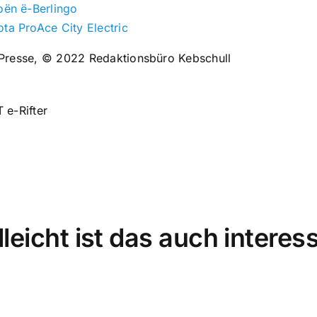
roën ë-Berlingo
ota ProAce City Electric
Presse, © 2022 Redaktionsbüro Kebschull
 e-Rifter
lleicht ist das auch interes