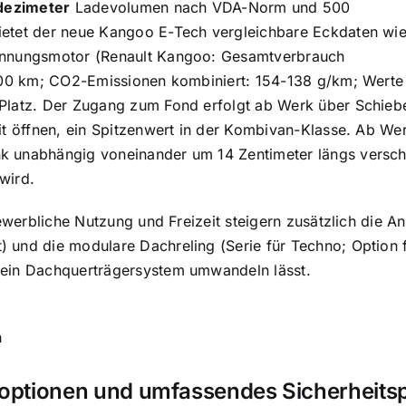
dezimeter
Ladevolumen nach VDA-Norm und 500
etet der neue Kangoo E-Tech vergleichbare Eckdaten wi
ennungsmotor (Renault Kangoo: Gesamtverbrauch
/100 km; CO2-Emissionen kombiniert: 154-138 g/km; Werte
latz. Der Zugang zum Fond erfolgt ab Werk über Schiebet
t öffnen, ein Spitzenwert in der Kombivan-Klasse. Ab Werk
 unabhängig voneinander um 14 Zentimeter längs verschi
wird.
 gewerbliche Nutzung und Freizeit steigern zusätzlich die
und die modulare Dachreling (Serie für Techno; Option fü
ein Dachquerträgersystem umwandeln lässt.
h
eoptionen und umfassendes Sicherheits