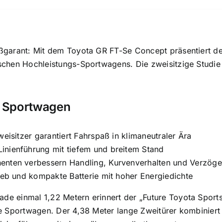
paß­garant: Mit dem Toyota GR FT-Se Con­cept prä­sen­tiert d
rischen Hoch­leistungs-Sport­wagens. Die zweisitzige Studi
r Sportwagen
weisitzer garantiert Fahrspaß in klimaneutraler Ära
inienführung mit tiefem und breitem Stand
enten verbessern Handling, Kurvenverhalten und Verzög
rieb und kompakte Batterie mit hoher Energiedichte
ade einmal 1,22 Metern erinnert der „Future Toyota Sport
elle Sportwagen. Der 4,38 Meter lange Zweitürer kombiniert