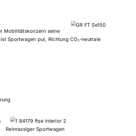
er Mo­bilitätskonzern seine
e ist Sportwagen pur, Richtung CO₂-neutrale
erung
s
Reinrassiger Sportwagen