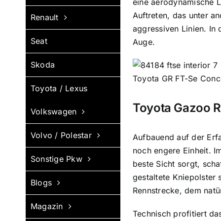
eine aerodynamische L
Auftreten, das unter a
Renault
aggressiven Linien. In
Seat
Auge.
Skoda
Toyota GR FT-Se Conc
Toyota / Lexus
Toyota Gazoo R
Volkswagen
Volvo / Polestar
Aufbauend auf der Erf
noch engere Einheit. I
Sonstige Pkw
beste Sicht sorgt, scha
gestaltete Kniepolster
Blogs
Rennstrecke, dem natü
Magazin
Technisch profitiert da