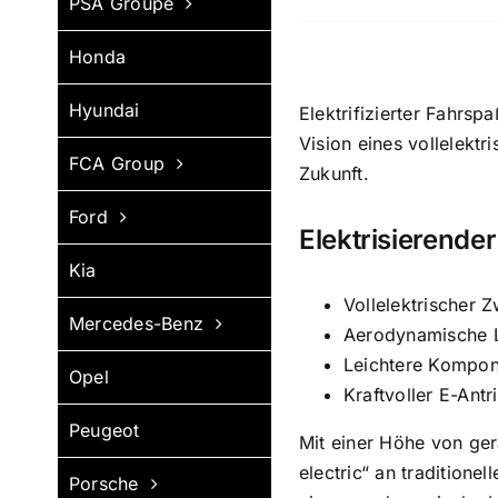
PSA Groupe
Honda
Hyundai
Elektrifizierter Fahr­s
Vision eines vollelek­t
FCA Group
Zukunft.
Ford
Elektrisierende
Kia
Vollelektrischer Z
Mercedes-Benz
Aerodynamische L
Leichtere Kompon
Opel
Kraftvoller E-Ant
Peugeot
Mit einer Höhe von ger
electric“ an tradition
Porsche