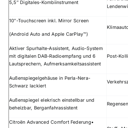
5,5″ Digitales-Kombiinstrument
Lendenwi
10″-Touchscreen inkl. Mirror Screen
Klimaaut
(Android Auto and Apple CarPlay™)
Aktiver Spurhalte-Assistent, Audio-System
mit digitalen DAB-Radioempfang und 6
Post-Koll
Lautsprechern, Aufmerksamkeitsassistent
Außenspiegelgehäuse in Perla-Nera-
Verkehrs
Schwarz lackiert
Außenspiegel elekrisch einstellbar und
Regensen
beheizbar, Berganfahrassistent
Citroën Advanced Comfort Federung•