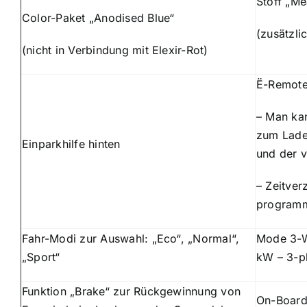
Stoff „Me
Color-Paket „Anodised Blue“
(zusätzli
(nicht in Verbindung mit Elexir-Rot)
Ë-Remote
– Man kan
zum Ladez
Einparkhilfe hinten
und der v
– Zeitve
programmi
Fahr-Modi zur Auswahl: „Eco“, „Normal“,
Mode 3-W
„Sport“
kW – 3-p
Funktion „Brake“ zur Rückgewinnung von
On-Board