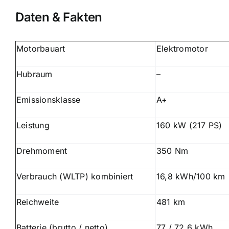
Daten & Fakten
Motorbauart
Elektromotor
Hubraum
–
Emissionsklasse
A+
Leistung
160 kW (217 PS)
Drehmoment
350 Nm
Verbrauch (WLTP) kombiniert
16,8 kWh/100 km
Reichweite
481 km
Batterie (brutto / netto)
77 / 72,6 kWh