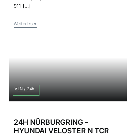
911 […]
Weiterlesen
VLN / 24h
24H NÜRBURGRING –
HYUNDAI VELOSTER N TCR