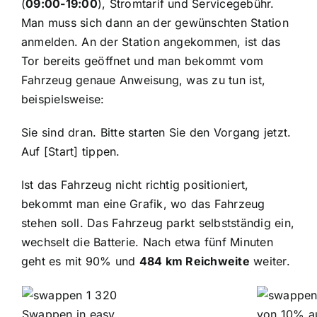
(
09:00-19:00
), Stromtarif und Servicegebühr.
Man muss sich dann an der gewünschten Station
anmelden. An der Station angekommen, ist das
Tor bereits geöffnet und man bekommt vom
Fahrzeug genaue Anweisung, was zu tun ist,
beispielsweise:
Sie sind dran. Bitte starten Sie den Vorgang jetzt.
Auf [Start] tippen.
Ist das Fahrzeug nicht richtig positioniert,
bekommt man eine Grafik, wo das Fahrzeug
stehen soll. Das Fahrzeug parkt selbstständig ein,
wechselt die Batterie. Nach etwa fünf Minuten
geht es mit 90% und
484 km Reichweite
weiter.
Swappen in easy
von 10% au