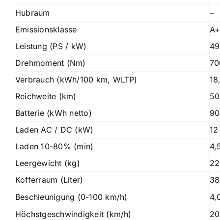
Hubraum
–
Emissionsklasse
A
Leistung (PS / kW)
49
Drehmoment (Nm)
70
Verbrauch (kWh/100 km, WLTP)
18
Reichweite (km)
50
Batterie (kWh netto)
90
Laden AC / DC (kW)
12
Laden 10-80% (min)
4,
Leergewicht (kg)
22
Kofferraum (Liter)
38
Beschleunigung (0-100 km/h)
4,
Höchstgeschwindigkeit (km/h)
20