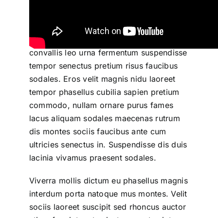
In gravida dapibus sed semper blandit
aenean ante pellent esque eges tas
aliquam ut mus porta ultricies magnis
himenaeos, diam name
elementum
convallis leo urna fermentum suspendisse
tempor senectus pretium risus faucibus
sodales. Eros velit magnis nidu laoreet
tempor phasellus cubilia sapien pretium
commodo, nullam ornare purus fames
lacus aliquam sodales maecenas rutrum
dis montes sociis faucibus ante cum
ultricies senectus in. Suspendisse dis duis
lacinia vivamus praesent sodales.
Viverra mollis dictum eu phasellus magnis
interdum porta natoque mus montes. Velit
sociis laoreet suscipit sed rhoncus auctor