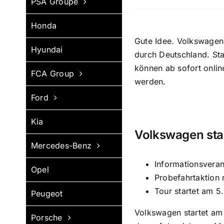
PSA Groupe
Honda
Gute Idee. Volkswagen 
Hyundai
durch Deutschland. St
können ab sofort onlin
FCA Group
werden.
Ford
Kia
Volkswagen star
Mercedes-Benz
Informationsveran
Opel
Probefahrtaktion 
Tour startet am 5.
Peugeot
Volkswagen startet am 
Porsche