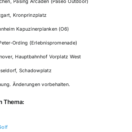
n, Pasing Arcaden (Paseo Outdoor)
rt, Kronprinzplatz
eim Kapuzinerplanken (O6)
Peter-Ording (Erlebnispromenade)
er, Hauptbahnhof Vorplatz West
ldorf, Schadowplatz
anung. Änderungen vorbehalten.
em Thema:
Golf