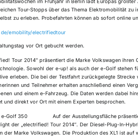
ilitätswochen im Frühjahr in Berlin lädt Europas größter Au
reichen Tour-Stopps über das Thema Elektromobilität zu i
elbst zu erleben. Probefahrten können ab sofort online un
e/emobility/electrifiedtour
altungstag vor Ort gebucht werden.
fied! Tour 2014″ präsentiert die Marke Volkswagen ihren G
echnologie. Sowohl der e-up! als auch der e-Golf stehen f
 live erleben. Die bei der Testfahrt zurückgelegte Streck
hmerinnen und Teilnehmer erhalten anschließend einen Verg
benen und einem e-Fahrzeug. Die Daten werden dabei hins
t und direkt vor Ort mit einem Experten besprochen.
Auf der Ausstellungsfläche präsent
ight der „electrified! Tour 2014″. Der Diesel-Plug-In-Hybr
 der Marke Volkswagen. Die Produktion des XL1 ist auf w