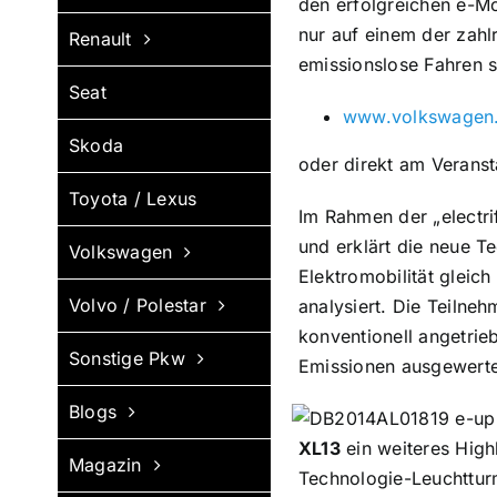
den erfolgreichen e-Mob
nur auf einem der zahl
Renault
emissionslose Fahren s
Seat
www.volkswagen.d
Skoda
oder direkt am Veranst
Toyota / Lexus
Im Rahmen der „electri
und erklärt die neue T
Volkswagen
Elektromobilität gleich
Volvo / Polestar
analysiert. Die Teilne
konventionell angetrie
Sonstige Pkw
Emissionen ausgewerte
Blogs
XL13
ein weiteres Highl
Magazin
Technologie-Leuchtturm