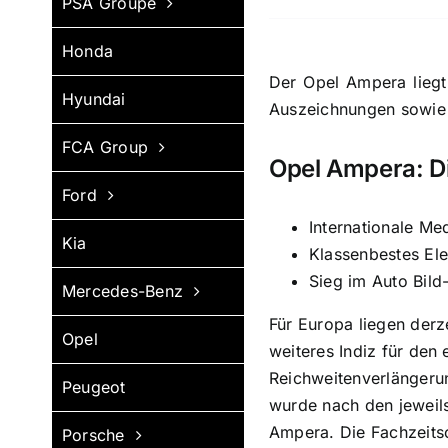
PSA Groupe
Honda
Der Opel Ampera liegt
Hyundai
Auszeichnungen sowie 
FCA Group
Opel Ampera: Di
Ford
Internationale M
Kia
Klassenbestes Ele
Sieg im Auto Bild-
Mercedes-Benz
Für Europa liegen derz
Opel
weiteres Indiz für den 
Reichweitenverlängerun
Peugeot
wurde nach den jeweils
Ampera. Die Fachzeitsch
Porsche