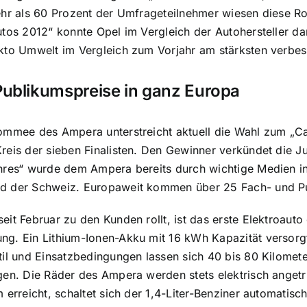
ehr als 60 Prozent der Umfrageteilnehmer wiesen diese R
Autos 2012“ konnte Opel im Vergleich der Autohersteller 
kto Umwelt im Vergleich zum Vorjahr am stärksten verbes
Publikumspreise in ganz Europa
ommee des Ampera unterstreicht aktuell die Wahl zum „Car
reis der sieben Finalisten. Den Gewinner verkündet die 
hres“ wurde dem Ampera bereits durch wichtige Medien in
d der Schweiz. Europaweit kommen über 25 Fach- und P
eit Februar zu den Kunden rollt, ist das erste Elektroauto
ng. Ein Lithium-Ionen-Akku mit 16 kWh Kapazität versorg
til und Einsatzbedingungen lassen sich 40 bis 80 Kilometer
gen. Die Räder des Ampera werden stets elektrisch anget
 erreicht, schaltet sich der 1,4-Liter-Benziner automatisch