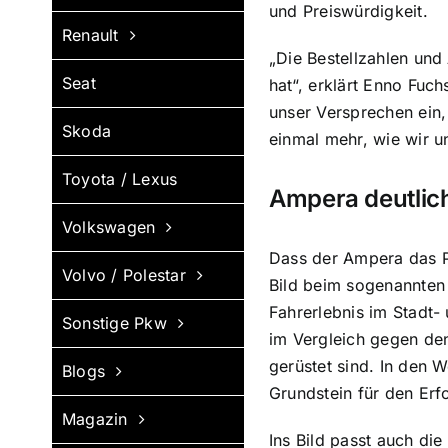
und Preiswürdigkeit.
Renault
„Die Bestellzahlen und
Seat
hat“, erklärt Enno Fuc
unser Versprechen ein,
Skoda
einmal mehr, wie wir u
Toyota / Lexus
Ampera deutlic
Volkswagen
Dass der Ampera das Po
Volvo / Polestar
Bild beim sogenannten
Fahrerlebnis im Stadt-
Sonstige Pkw
im Vergleich gegen den
gerüstet sind. In den 
Blogs
Grundstein für den Erfo
Magazin
Ins Bild passt auch di