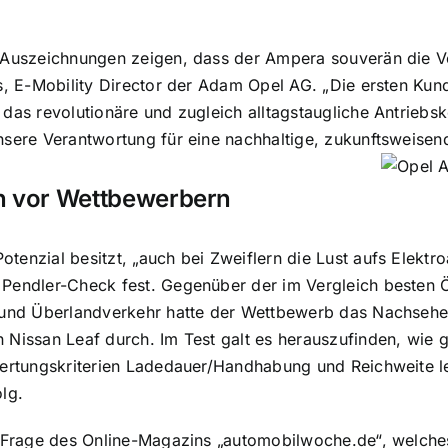
 Auszeichnungen zeigen, dass der Ampera souverän die Vo
hs, E-Mobility Director der Adam Opel AG. „Die ersten Ku
 das revolutionäre und zugleich alltagstaugliche Antriebs
nsere Verantwortung für eine nachhaltige, zukunftsweise
h vor Wettbewerbern
tenzial besitzt, „auch bei Zweiflern die Lust aufs Elektro
 Pendler-Check fest. Gegenüber der im Vergleich besten
 und Überlandverkehr hatte der Wettbewerb das Nachsehen.
 Nissan Leaf durch. Im Test galt es herauszufinden, wie g
Wertungskriterien Ladedauer/Handhabung und Reichweite l
lg.
e Frage des Online-Magazins „automobilwoche.de“, welche