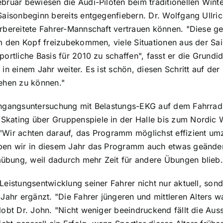
ebruar bewiesen die Audi-Piloten beim traditionellen Wi
Saisonbeginn bereits entgegenfiebern. Dr. Wolfgang Ullric
orbereitete Fahrer-Mannschaft vertrauen können. "Diese 
um den Kopf freizubekommen, viele Situationen aus der S
sportliche Basis für 2010 zu schaffen", fasst er die Gr
in einem Jahr weiter. Es ist schön, diesen Schritt auf der
ehen zu können."
ngangsuntersuchung mit Belastungs-EKG auf dem Fahrrad-E
kating über Gruppenspiele in der Halle bis zum Nordic W
Wir achten darauf, das Programm möglichst effizient umzu
ben wir in diesem Jahr das Programm auch etwas geändert
bung, weil dadurch mehr Zeit für andere Übungen blieb.
Leistungsentwicklung seiner Fahrer nicht nur aktuell, sond
 Jahr ergänzt. "Die Fahrer jüngeren und mittleren Alters 
lobt Dr. John. "Nicht weniger beeindruckend fällt die Auss