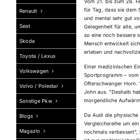
Vom 21. bis zum 28. F
für Tag, dass sie dem 
Renault
und mental sehr gut v
Seat
Gelegenheit für alle, 
so eine noch bessere 
Skoda
Mensch entwickelt sich 
erleben und nachvollzi
Toyota / Lexus
Einer medizinischen Ei
Volkswagen
Sportprogramm – vom S
Ofterschwanger Horn. "
Volvo / Polestar
John aus. "Deshalb ha
morgendliche Aufwärmü
Sonstige Pkw
Da Audi die physische 
Blogs
Vergleichsreihe um ein
Magazin
nochmals verbessert", 