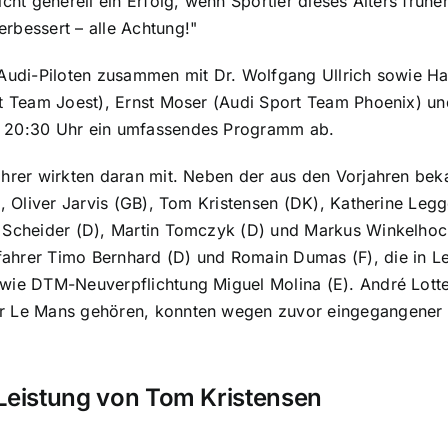
icht generell ein Erfolg, wenn Sportler dieses Alters früh
rbessert – alle Achtung!"
 Audi-Piloten zusammen mit Dr. Wolfgang Ullrich sowie Ha
ort Team Joest), Ernst Moser (Audi Sport Team Phoenix) 
d 20:30 Uhr ein umfassendes Programm ab.
ahrer wirkten daran mit. Neben der aus den Vorjahren be
S), Oliver Jarvis (GB), Tom Kristensen (DK), Katherine Leg
 Scheider (D), Martin Tomczyk (D) und Markus Winkelhock
hrer Timo Bernhard (D) und Romain Dumas (F), die in Le 
wie DTM-Neuverpflichtung Miguel Molina (E). André Lottere
r Le Mans gehören, konnten wegen zuvor eingegangener V
Leistung von Tom Kristensen