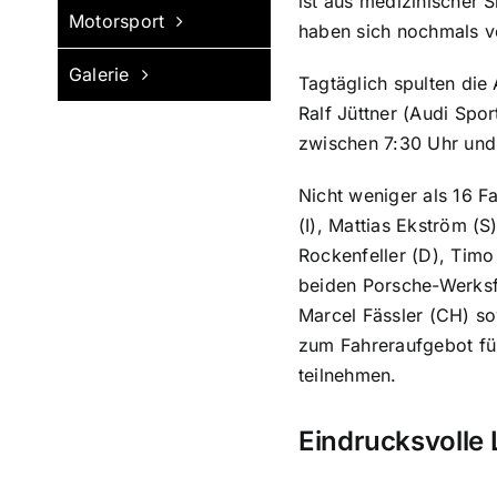
ist aus medizinischer S
Motorsport
haben sich nochmals ve
Galerie
Tagtäglich spulten die
Ralf Jüttner (Audi Sp
zwischen 7:30 Uhr un
Nicht weniger als 16 F
(I), Mattias Ekström (
Rockenfeller (D), Timo
beiden Porsche-Werksfa
Marcel Fässler (CH) so
zum Fahreraufgebot fü
teilnehmen.
Eindrucksvolle 