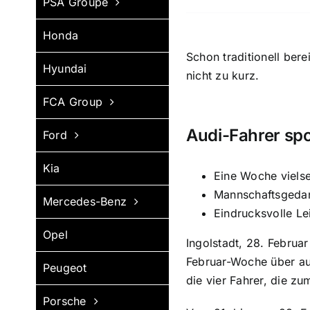
PSA Groupe
Honda
Schon traditionell ber
Hyundai
nicht zu kurz.
FCA Group
Audi-Fahrer spor
Ford
Kia
Eine Woche vielse
Mannschaftsgedan
Mercedes-Benz
Eindrucksvolle Le
Opel
Ingolstadt, 28. Februa
Februar-Woche über aus
Peugeot
die vier Fahrer, die zu
Porsche