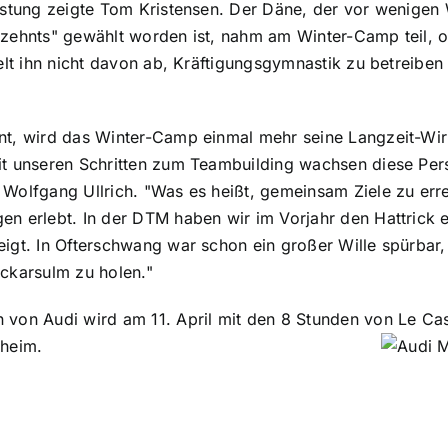
eistung zeigte Tom Kristensen. Der Däne, der vor wenig
zehnts" gewählt worden ist, nahm am Winter-Camp teil, o
ielt ihn nicht davon ab, Kräftigungsgymnastik zu betreibe
t, wird das Winter-Camp einmal mehr seine Langzeit-Wirk
t unseren Schritten zum Teambuilding wachsen diese Pers
Wolfgang Ullrich. "Was es heißt, gemeinsam Ziele zu err
n erlebt. In der DTM haben wir im Vorjahr den Hattrick er
igt. In Ofterschwang war schon ein großer Wille spürbar
ckarsulm zu holen."
von Audi wird am 11. April mit den 8 Stunden von Le Cast
nheim.