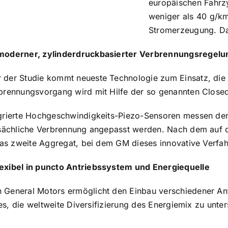
europäischen Fahrzy
weniger als 40 g/km
Stromerzeugung. Da
 moderner, zylinderdruckbasierter Verbrennungsregelu
 der Studie kommt neueste Technologie zum Einsatz, die 
rbrennungsvorgang wird mit Hilfe der so genannten Close
grierte Hochgeschwindigkeits-Piezo-Sensoren messen den 
tsächliche Verbrennung angepasst werden. Nach dem auf d
 das zweite Aggregat, bei dem GM dieses innovative Verfah
exibel in puncto Antriebssystem und Energiequelle
General Motors ermöglicht den Einbau verschiedener Antr
t es, die weltweite Diversifizierung des Energiemix zu unt