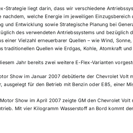
ex-Strategie liegt darin, dass wir verschiedene Antriebssy
e nachdem, welche Energie im jeweiligen Einzugsbereich de
g und Entwicklung sowie Strategische Planung bei General M
züglich des verwendeten Antriebssystems und bezüglich d
aus einer Vielzahl erneuerbarer Quellen – wie Wind, Sonne,
 traditionellen Quellen wie Erdgas, Kohle, Atomkraft und
diesem Jahr bereits zwei weitere E-Flex-Varianten vorgest
otor Show im Januar 2007 debütierte der Chevrolet Volt mi
 ausgelegt für den Betrieb mit Benzin oder E85, einer M
Motor Show im April 2007 zeigte GM den Chevrolet Volt m
ntrieb. Mit vier Kilogramm Wasserstoff an Bord kommt der 