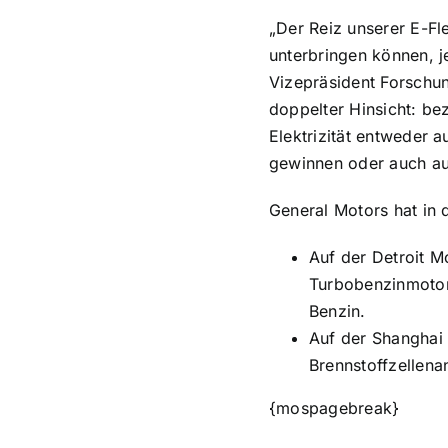
„Der Reiz unserer E-Fl
unterbringen können, j
Vizepräsident Forschun
doppelter Hinsicht: be
Elektrizität entweder 
gewinnen oder auch aus
General Motors hat in 
Auf der Detroit M
Turbobenzinmotor,
Benzin.
Auf der Shanghai 
Brennstoffzellena
{mospagebreak}