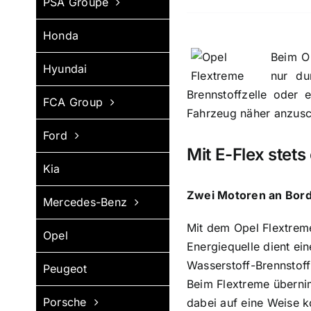
PSA Groupe
Honda
Beim Op
Hyundai
nur du
Brennstoffzelle oder
FCA Group
Fahrzeug näher anzus
Ford
Mit E-Flex stets
Kia
Zwei Motoren an Bord 
Mercedes-Benz
Mit dem Opel Flextreme 
Opel
Energiequelle dient ei
Wasserstoff-Brennstoff
Peugeot
Beim Flextreme überni
Porsche
dabei auf eine Weise k