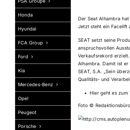
PSA Groupe
Honda
Der Seat Alhambra hat 
Jetzt steht ein Facelift 
Hyundai
SEAT setzt seine Produ
FCA Group
anspruchsvollen Aussta
Verkaufsrekord erzielt
Ford
Alhambra. Damit ist er
Kia
SEAT, S.A. „Sein überz
Qualitäts- und Verarbe
Mercedes-Benz
Hier geht es zum
Opel
Foto © Redaktionsbüro
Peugeot
Porsche