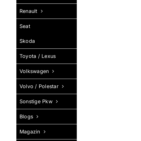
Renault
Seat
Skoda
Toyota / Lexus
Volkswagen
Volvo / Polestar
Sonstige Pkw
Blogs
Magazin