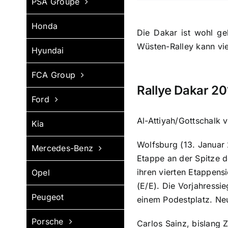
PSA Groupe
Honda
Die Dakar ist wohl ge
Wüsten-Ralley kann vi
Hyundai
FCA Group
Rallye Dakar 201
Ford
Al-Attiyah/Gottschalk 
Kia
Wolfsburg (13. Januar 
Mercedes-Benz
Etappe an der Spitze d
ihren vierten Etappens
Opel
(E/E). Die Vorjahressi
Peugeot
einem Podestplatz. Neu
Porsche
Carlos Sainz, bislang 