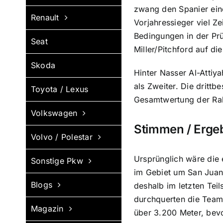
zwang den Spanier ein
Renault
Vorjahressieger viel Z
Bedingungen in der Prü
Seat
Miller/Pitchford auf di
Skoda
Hinter Nasser Al-Attiy
als Zweiter. Die drittb
Toyota / Lexus
Gesamtwertung der Ral
Volkswagen
Stimmen / Erge
Volvo / Polestar
Ursprünglich wäre die 
Sonstige Pkw
im Gebiet um San Juan 
Blogs
deshalb im letzten Tei
durchquerten die Teams
Magazin
über 3.200 Meter, bev