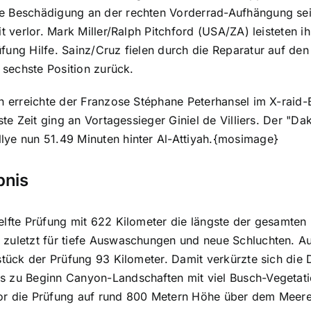
e Beschädigung an der rechten Vorderrad-Aufhängung sein
eit verlor. Mark Miller/Ralph Pitchford (USA/ZA) leisteten
fung Hilfe. Sainz/Cruz fielen durch die Reparatur auf de
e sechste Position zurück.
ah erreichte der Franzose Stéphane Peterhansel im X-raid
este Zeit ging an Vortagessieger Giniel de Villiers. Der "
lye nun 51.49 Minuten hinter Al-Attiyah.{mosimage}
bnis
elfte Prüfung mit 622 Kilometer die längste der gesamten
zuletzt für tiefe Auswaschungen und neue Schluchten. Aus
lstück der Prüfung 93 Kilometer. Damit verkürzte sich di
 zu Beginn Canyon-Landschaften mit viel Busch-Vegetatio
or die Prüfung auf rund 800 Metern Höhe über dem Meere