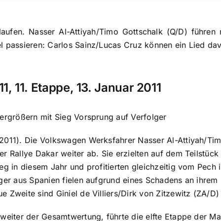
laufen. Nasser Al-Attiyah/Timo Gottschalk (Q/D) führen 
el passieren: Carlos Sainz/Lucas Cruz können ein Lied d
1, 11. Etappe, 13. Januar 2011
vergrößern mit Sieg Vorsprung auf Verfolger
2011). Die Volkswagen Werksfahrer Nasser Al-Attiyah/Timo
er Rallye Dakar weiter ab. Sie erzielten auf dem Teilstüc
ieg in diesem Jahr und profitierten gleichzeitig vom Pech
eger aus Spanien fielen aufgrund eines Schadens an ihrem
e Zweite sind Giniel de Villiers/Dirk von Zitzewitz (ZA/D
Zweiter der Gesamtwertung, führte die elfte Etappe der Ma