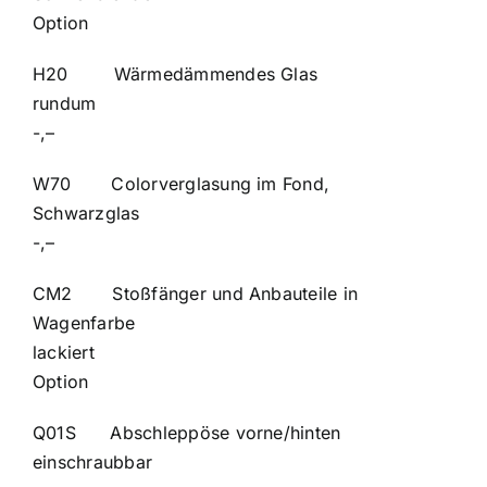
Option
H20 Wärmedämmendes Glas
rund
-,–
W70 Colorverglasung im Fond,
Schwarzgl
-,–
CM2 Stoßfänger und Anbauteile in
Wagenfarbe
lackiert
Option
Q01S Abschleppöse vorne/hinten
einschraubb