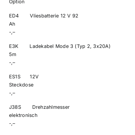
Option
ED4 Vliesbatterie 12 V 92
A
-,–
E3K Ladekabel Mode 3 (Typ 2, 3x20A)
5
-,–
ES1S 12V
Steck
-,–
J38S Drehzahlmesser
elektron
-,–