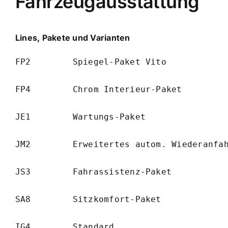
Fahrzeugausstattung
Lines, Pakete und Varianten
FP2        Spiegel-Paket Vito            
FP4        Chrom Interieur-Paket         
JE1        Wartungs-Paket                
JM2        Erweitertes autom. Wiederanfah
JS3        Fahrassistenz-Paket           
SA8        Sitzkomfort-Paket             
IG4        Standard                      