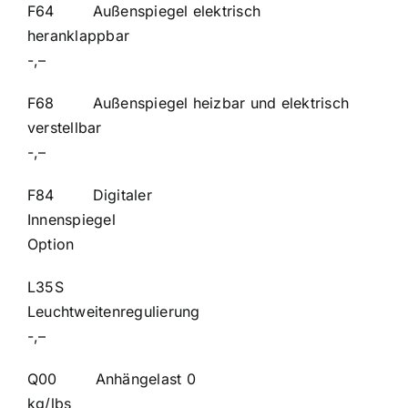
F64 Außenspiegel elektrisch
heranklapp
-,–
F68 Außenspiegel heizbar und elektrisch
verstellbar
-,–
F84 Digitaler
Innenspi
Option
L35S
Leuchtweitenr
-,–
Q00 Anhängelast 0
kg/l