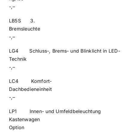
-,–
LB5S 3.
Bremsle
-,–
LG4 Schluss-, Brems- und Blinklicht in LED-
Technik
-,–
LC4 Komfort-
Dachbediene
-,–
LP1 Innen- und Umfeldbeleuchtung
Kastenwage
Option