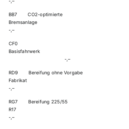
-,–
BB7 CO2-optimierte
Bremsanl
-,–
CF0
Basisfahrw
-,–
RD9 Bereifung ohne Vorgabe
Fabrik
-,–
RG7 Bereifung 225/55
R1
-,–