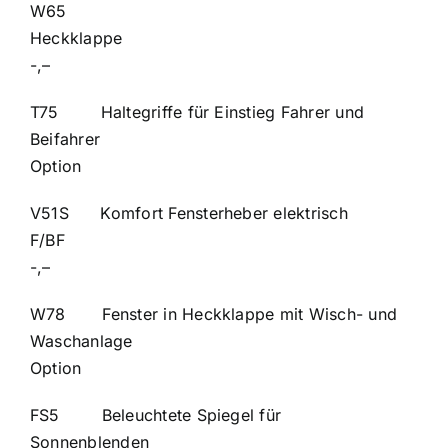
W65
Heckk
-,–
T75 Haltegriffe für Einstieg Fahrer und
Beifahrer
Option
V51S Komfort Fensterheber elektrisch
F/B
-,–
W78 Fenster in Heckklappe mit Wisch- und
Waschanlage
Option
FS5 Beleuchtete Spiegel für
Sonnenblend