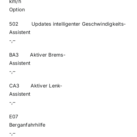
km/h
Option
502 Updates intelligenter Geschwindigkeits-
Assistent
-,–
BA3 Aktiver Brems-
Assist
-,–
CA3 Aktiver Lenk-
Assist
-,–
E07
Berganfah
-,–