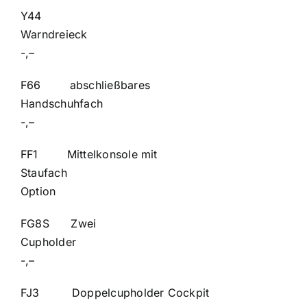
Y44
Warndr
-,–
F66 abschließbares
Handschuh
-,–
FF1 Mittelkonsole mit
Staufa
Option
FG8S Zwei
Cupho
-,–
FJ3 Doppelcupholder Cockpit