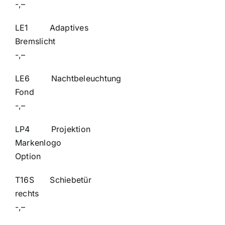
-,–
LE1 Adaptives
Bremsl
-,–
LE6 Nachtbeleuchtung
Fon
-,–
LP4 Projektion
Markenl
Option
T16S Schiebetür
rech
-,–