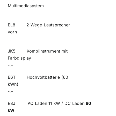
Multimedia
-,–
EL8 2-Wege-Lautsprecher
vor
-,–
JK5 Kombiinstrument mit
Farbdisp
-,–
E6T Hochvoltbatterie (60
kWh
-,–
E8J AC Laden 11 kW / DC Laden
80
kW