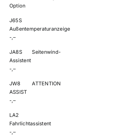
Option
J65S
Außentemperat
-,–
JA8S Seitenwind-
Assist
-,–
JW8 ATTENTION
ASSI
-,–
LA2
Fahrlichta
-,–