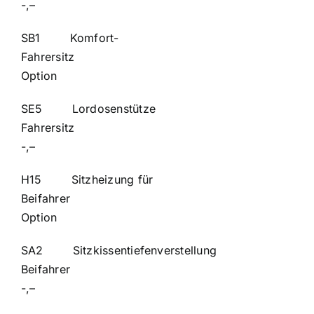
-,–
SB1 Komfort-
Fahrers
Option
SE5 Lordosenstütze
Fahrers
-,–
H15 Sitzheizung für
Beifah
Option
SA2 Sitzkissentiefenverstellung
Beifahr
-,–