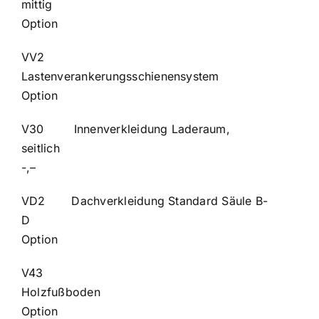
mitti
Option
VV2
Lastenverankerungss
Option
V30 Innenverkleidung Laderaum,
seitlic
-,–
VD2 Dachverkleidung Standard Säule B-
D
Option
V43
Holzfuß
Option