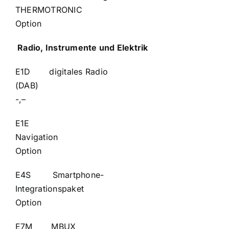
THERMOTRONI
Option
Radio, Instrumente und Elektrik
E1D digitales Radio
(DA
-,–
E1E
Naviga
Option
E4S Smartphone-
Integrations
Option
E7M MBUX