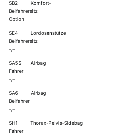
SB2 Komfort-
Beifahrer
Option
SE4 Lordosenstütze
Beifahrer
-,–
SA5S Airbag
Fah
-,–
SA6 Airbag
Beifa
-,–
SH1 Thorax-Pelvis-Sidebag
Fahr