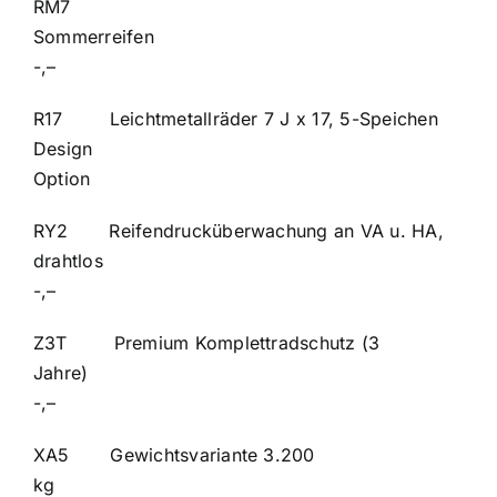
RM7
Sommerr
-,–
R17 Leichtmetallräder 7 J x 17, 5-Speichen
Design
Option
RY2 Reifendrucküberwachung an VA u. HA,
drahtlos
-,–
Z3T Premium Komplettradschutz (3
Jahre
-,–
XA5 Gewichtsvariante 3.200
k