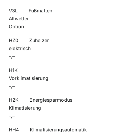
V3L Fußmatten
Allwet
Option
HZ0 Zuheizer
elektr
-,–
H1K
Vorklimati
-,–
H2K Energiesparmodus
Klimatisie
-,–
HH4 Klimatisierungsautomatik