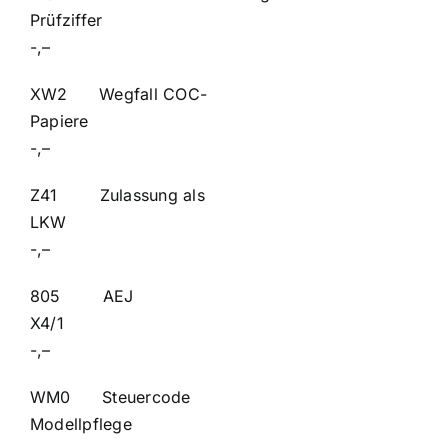
Prüfziffe
-,–
XW2 Wegfall COC-
Papi
-,–
Z41 Zulassung als
LK
-,–
805 AEJ
X4
-,–
WM0 Steuercode
Modellpf