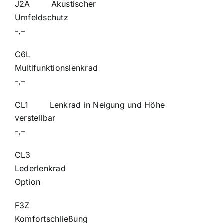
J2A Akustischer
Umfeldsc
-,–
C6L
Multifunktio
-,–
CL1 Lenkrad in Neigung und Höhe
verstellba
-,–
CL3
Lederle
Option
F3Z
Komfortsch