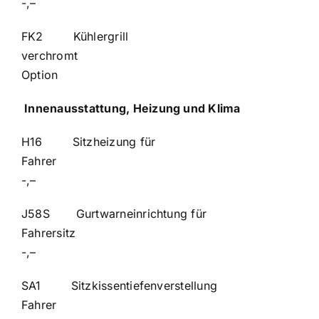
-,–
FK2 Kühlergrill
verchr
Option
Innenausstattung, Heizung und Klima
H16 Sitzheizung für
Fahr
-,–
J58S Gurtwarneinrichtung für
Fahrersi
-,–
SA1 Sitzkissentiefenverstellung
Fahre