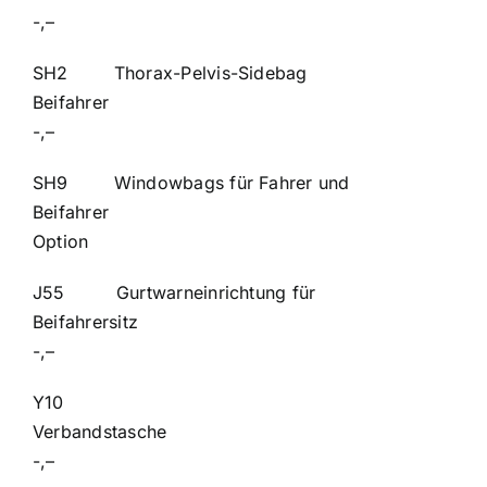
-,–
SH2 Thorax-Pelvis-Sidebag
Beifahr
-,–
SH9 Windowbags für Fahrer und
Beifahre
Option
J55 Gurtwarneinrichtung für
Beifahrers
-,–
Y10
Verbands
-,–