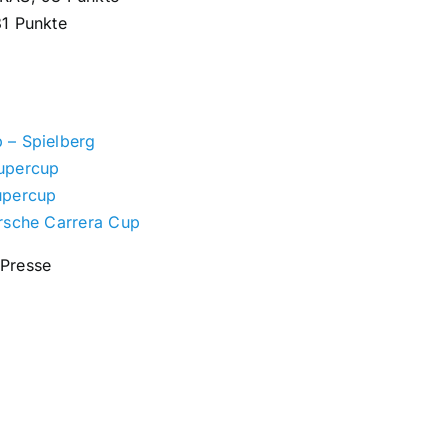
81 Punkte
 – Spielberg
upercup
upercup
orsche Carrera Cup
 Presse