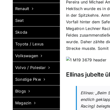
Pereira und Michael A
Renault
Hektisch wurde es in d
in der Spitzkehre. Amm
Seat
Vorfall hinter dem Saf
Megatron Lechner Raci
Skoda
Feldes zusammenstieße
wurde. Daher zählte di
Toyota / Lexus
Strecke musste. Somit 
Volkswagen
Volvo / Polestar
Ellinas jubelte 
Sonstige Pkw
Blogs
Ellinas: „Beim 
endlich geklap
Magazin
Racing) belegt