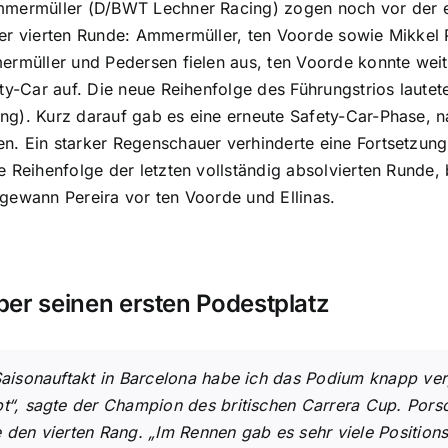
mmermüller (D/BWT Lechner Racing) zogen noch vor der e
er vierten Runde: Ammermüller, ten Voorde sowie Mikkel 
ermüller und Pedersen fielen aus, ten Voorde konnte weit
ety-Car auf. Die neue Reihenfolge des Führungstrios laute
ng). Kurz darauf gab es eine erneute Safety-Car-Phase, 
n. Ein starker Regenschauer verhinderte eine Fortsetzun
e Reihenfolge der letzten vollständig absolvierten Runde
gewann Pereira vor ten Voorde und Ellinas.
über seinen ersten Podestplatz
Saisonauftakt in Barcelona habe ich das Podium knapp ver
pt“, sagte der Champion des britischen Carrera Cup. Pors
e den vierten Rang. „Im Rennen gab es sehr viele Positio