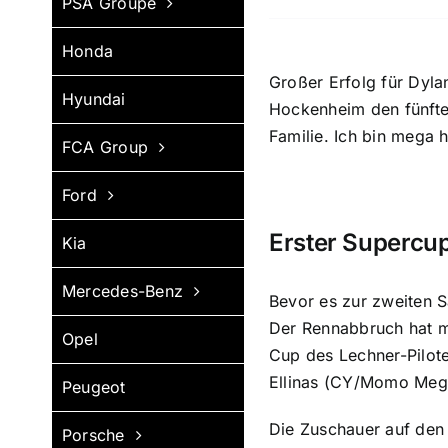
PSA Groupe
Honda
Großer Erfolg für Dyl
Hyundai
Hockenheim den fünfte
Familie. Ich bin mega 
FCA Group
Ford
Erster Supercup
Kia
Mercedes-Benz
Bevor es zur zweiten S
Der Rennabbruch hat mi
Opel
Cup des Lechner-Pilot
Ellinas (CY/Momo Mega
Peugeot
Die Zuschauer auf den 
Porsche