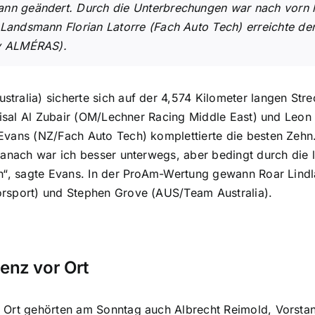
nn geändert. Durch die Unterbrechungen war nach vorn le
 Landsmann Florian Latorre (Fach Auto Tech) erreichte de
by ALMÉRAS).
ralia) sicherte sich auf der 4,574 Kilometer langen Stre
Faisal Al Zubair (OM/Lechner Racing Middle East) und Leon
vans (NZ/Fach Auto Tech) komplettierte die besten Zehn. „
Danach war ich besser unterwegs, aber bedingt durch die 
n“, sagte Evans. In der ProAm-Wertung gewann Roar Lindl
rsport) und Stephen Grove (AUS/Team Australia).
enz vor Ort
 Ort gehörten am Sonntag auch Albrecht Reimold, Vorstan