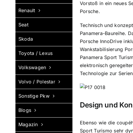
Vorstoß in ein neues S
Renault
Porsche.
Seat
Technisch und konzepti
Panamera-Baureihe. Da
Skoda
Porsche InnoDrive inkl
Wankstabilisierung Por
Toyota / Lexus
Panamera Sport Turism
elektronisch geregelt
Volkswagen
Technologie zur Serien
Volvo / Polestar
Sonstige Pkw
Design und Kon
Blogs
Ebenso wie die coupéh
Magazin
Sport Turismo sehr dy