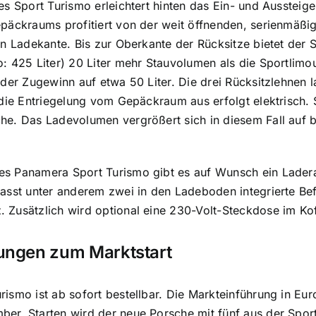
es Sport Turismo erleichtert hinten das Ein- und Aussteige
päckraums profitiert von der weit öffnenden, serienmäßig
en Ladekante. Bis zur Oberkante der Rücksitze bietet der 
o: 425 Liter) 20 Liter mehr Stauvolumen als die Sportli
 der Zugewinn auf etwa 50 Liter. Die drei Rücksitzlehnen
 die Entriegelung vom Gepäckraum aus erfolgt elektrisch. 
e. Das Ladevolumen vergrößert sich in diesem Fall auf b
s Panamera Sport Turismo gibt es auf Wunsch ein Lade
asst unter anderem zwei in den Ladeboden integrierte Bef
 Zusätzlich wird optional eine 230-Volt-Steckdose im Ko
rungen zum Marktstart
ismo ist ab sofort bestellbar. Die Markteinführung in Eur
r. Starten wird der neue Porsche mit fünf aus der Sport