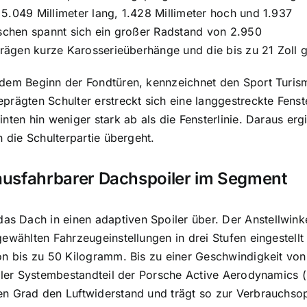
5.049 Millimeter lang, 1.428 Millimeter hoch und 1.937
ischen spannt sich ein großer Radstand von 2.950
 prägen kurze Karosserieüberhänge und die bis zu 21 Zoll 
 dem Beginn der Fondtüren, kennzeichnet den Sport Turis
prägten Schulter erstreckt sich eine langgestreckte Fens
inten hin weniger stark ab als die Fensterlinie. Daraus e
n die Schulterpartie übergeht.
 ausfahrbarer Dachspoiler im Segment
as Dach in einen adaptiven Spoiler über. Der Anstellwin
gewählten Fahrzeugeinstellungen in drei Stufen eingestellt
on bis zu 50 Kilogramm. Bis zu einer Geschwindigkeit vo
raler Systembestandteil der Porsche Active Aerodynamics 
n Grad den Luftwiderstand und trägt so zur Verbrauchsop