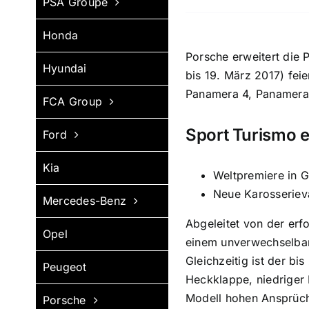
PSA Groupe
Honda
Porsche erweitert die 
Hyundai
bis 19. März 2017) fei
Panamera 4, Panamera
FCA Group
Sport Turismo 
Ford
Kia
Weltpremiere in 
Neue Karosseriev
Mercedes-Benz
Abgeleitet von der erfo
Opel
einem unverwechselbar
Gleichzeitig ist der b
Peugeot
Heckklappe, niedrige
Modell hohen Ansprüche
Porsche