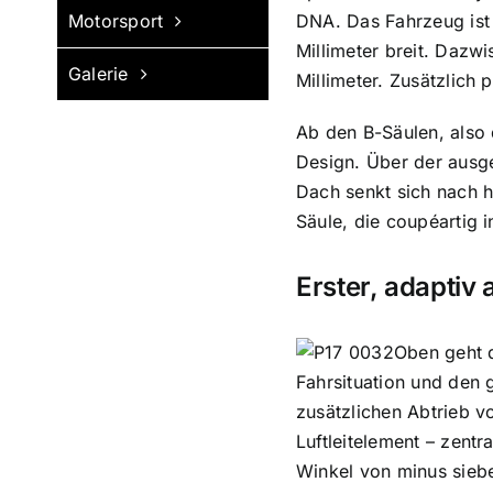
Motorsport
DNA. Das Fahrzeug ist 
Millimeter breit. Dazw
Galerie
Millimeter. Zusätzlich
Ab den B-Säulen, also
Design. Über der ausge
Dach senkt sich nach h
Säule, die coupéartig i
Erster, adaptiv
Oben geht d
Fahrsituation und den 
zusätzlichen Abtrieb v
Luftleitelement – zent
Winkel von minus siebe