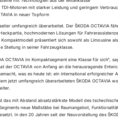
steme mit Technologien aus der Mittelklasse
r TDI-Motoren mit starker Leistung und geringem Verbrau
TAVIA in neuer Topform
seller umfangreich überarbeitet. Der ŠKODA OCTAVIA fäh
 Heckpartie, hochmodernen Lösungen für Fahrerassistenze
 Kompaktmodell präsentiert sich sowohl als Limousine als
ge Stellung in seiner Fahrzeugklasse.
KODA OCTAVIA im Kompaktsegment eine Klasse für sich“, s
 hat der OCTAVIA von Anfang an die herausragende Entw
acht, was es heute ist: ein international erfolgreicher A
 dem jetzt umfangreich überarbeiteten ŠKODA OCTAVIA wol
eiter.
das mit Abstand absatzstärkste Modell des tschechischen
 Segments neue Maßstäbe bei Raumangebot, Funktionalität
gesetzt. In den 20 Jahren seit der Neuvorstellung des Š