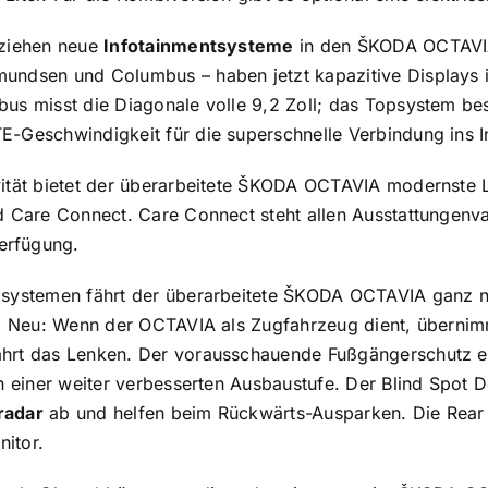
 ziehen neue
Infotainmentsysteme
in den ŠKODA OCTAVIA 
ndsen und Columbus – haben jetzt kapazitive Displays im
bus misst die Diagonale volle 9,2 Zoll; das Topsystem b
-Geschwindigkeit für die superschnelle Verbindung ins In
ität bietet der überarbeitete ŠKODA OCTAVIA modernste L
d Care Connect. Care Connect steht allen Ausstattungenv
erfügung.
zsystemen fährt der überarbeitete ŠKODA OCTAVIA ganz na
ab. Neu: Wenn der OCTAVIA als Zugfahrzeug dient, überni
hrt das Lenken. Der vorausschauende Fußgängerschutz erg
n einer weiter verbesserten Ausbaustufe. Der Blind Spot D
radar
ab und helfen beim Rückwärts-Ausparken. Die Rear
itor.