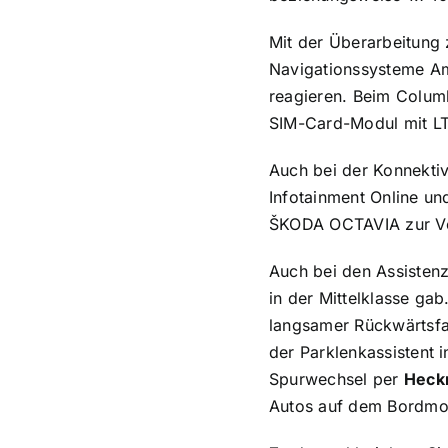
Mit der Überarbeitung
Navigationssysteme Amu
reagieren. Beim Colum
SIM-Card-Modul mit LTE
Auch bei der Konnektiv
Infotainment Online un
ŠKODA OCTAVIA zur V
Auch bei den Assisten
in der Mittelklasse g
langsamer Rückwärtsfa
der Parklenkassistent i
Spurwechsel per
Heck
Autos auf dem Bordmon