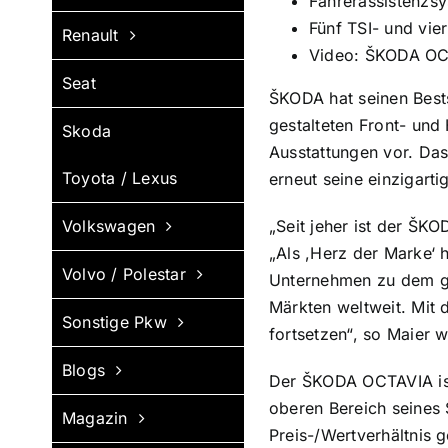
Fahrerassistenzsy
Fünf TSI- und vie
Renault
Video: ŠKODA OC
Seat
ŠKODA hat seinen Best
gestalteten Front- und
Skoda
Ausstattungen vor. Das
Toyota / Lexus
erneut seine einzigarti
Volkswagen
„Seit jeher ist der Š
„Als ,Herz der Marke‘
Volvo / Polestar
Unternehmen zu dem gem
Märkten weltweit. Mit
Sonstige Pkw
fortsetzen“, so Maier w
Blogs
Der ŠKODA OCTAVIA ist 
oberen Bereich seines
Magazin
Preis-/Wertverhältnis 