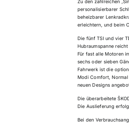
Zu den zahlreichen ,S
personalisierbarer Sch
beheizbarer Lenkradkra
erleichtern, und bei
Die fünf TSI und vier 
Hubraumspanne reicht v
Für fast alle Motoren
sechs oder sieben Gänge
Fahrwerk ist die opti
Modi Comfort, Normal u
neuen Designs angebo
Die überarbeitete ŠKO
Die Auslieferung erfol
Bei den Verbrauchsang