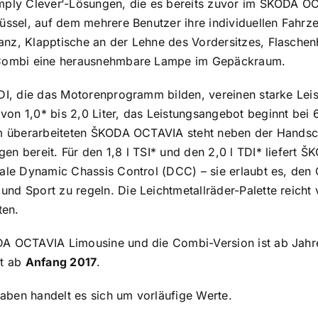
imply Clever‘-Lösungen, die es bereits zuvor im ŠKODA O
lüssel, auf dem mehrere Benutzer ihre individuellen Fahr
nz, Klapptische an der Lehne des Vordersitzes, Flaschen
m Combi eine herausnehmbare Lampe im Gepäckraum.
TDI, die das Motorenprogramm bilden, vereinen starke Lei
on 1,0* bis 2,0 Liter, das Leistungsangebot beginnt bei
 im überarbeiteten ŠKODA OCTAVIA steht neben der Handsc
n bereit. Für den 1,8 l TSI* und den 2,0 l TDI* liefert Š
onale Dynamic Chassis Control (DCC) – sie erlaubt es, de
nd Sport zu regeln. Die Leichtmetallräder-Palette reicht v
ten.
DA OCTAVIA Limousine und die Combi-Version ist ab Jahre
gt ab
Anfang 2017
.
aben handelt es sich um vorläufige Werte.