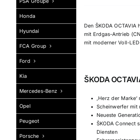
PSA Groupe
Honda
Den ŠKODA OCTAVIA hab
Hyundai
mit Erdgas-Antrieb (CN
mit moderner Voll-LED
FCA Group
Ford
Kia
ŠKODA OCTAVIA 
Mercedes-Benz
,Herz der Marke‘
Opel
Scheinwerfer mit 
Neueste Generatio
Peugeot
ŠKODA Connect sor
Diensten
Porsche