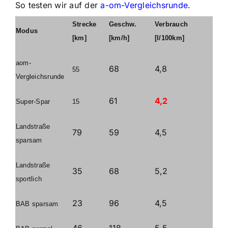
So testen wir auf der
a-om-Vergleichsrunde
.
Strecke
Geschw.
Verbrauch
Modus
[km]
[km/h]
[l/100km]
aom-
68
4,8
55
Vergleichsrunde
61
4,2
Super-Spar
15
Landstraße
79
59
4,5
sparsam
Landstraße
35
68
5,2
sportlich
23
96
4,5
BAB sparsam