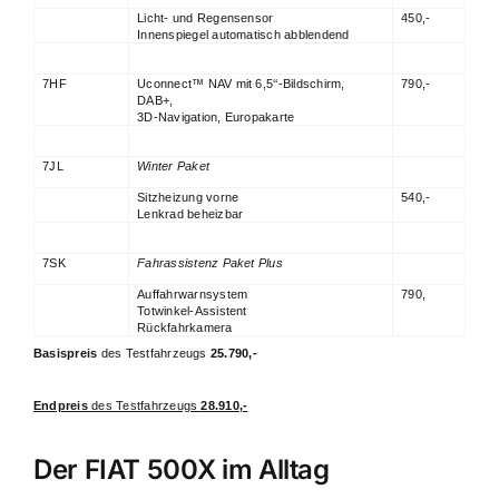
Licht- und Regensensor
450,-
Innenspiegel automatisch abblendend
7HF
Uconnect™ NAV mit 6,5‘‘-Bildschirm,
790,-
DAB+,
3D-Navigation, Europakarte
7JL
Winter Paket
Sitzheizung vorne
540,-
Lenkrad beheizbar
7SK
Fahrassistenz Paket Plus
Auffahrwarnsystem
790,
Totwinkel-Assistent
Rückfahrkamera
Basispreis
des Testfahrzeugs
25.790,-
Endpreis
des Testfahrzeugs
28.910,-
Der FIAT 500X im Alltag