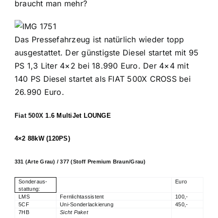
braucht man mehr?
Das Pressefahrzeug ist natürlich wieder topp
ausgestattet. Der günstigste Diesel startet mit 95
PS 1,3 Liter 4×2 bei 18.990 Euro. Der 4×4 mit
140 PS Diesel startet als FIAT 500X CROSS bei
26.990 Euro.
Fiat 500X
1.6 MultiJet LOUNGE
4×2 88kW (120PS)
331 (Arte Grau) / 377 (Stoff Premium Braun/Grau)
Sonderaus­
Euro
stattung:
LMS
Fernlichtassistent
100,-
5CF
Uni-Sonderlackierung
450,-
7HB
Sicht Paket