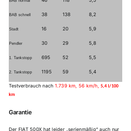
46
118
5,5
BAB normal
38
138
8,2
BAB schnell
16
20
5,9
Stadt
30
29
5,8
Pendler
695
52
5,5
1. Tankstopp
1195
59
5,4
2. Tankstopp
Testverbrauch nach
1.739 km, 56 km/h,
5,4 l/100
km
Garantie
Der FIAT 500X hat leider „serienmäßig“ auch nur