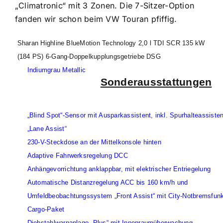
„Climatronic“ mit 3 Zonen. Die 7-Sitzer-Option
fanden wir schon beim VW Touran pfiffig.
Sharan Highline BlueMotion Technology 2,0 l TDI SCR 135 kW
(184 PS) 6-Gang-Doppelkupplungsgetriebe DSG
Indiumgrau Metallic
Sonderausstattungen
„Blind Spot“-Sensor mit Ausparkassistent, inkl. Spurhalteassisten
„Lane Assist“
230-V-Steckdose an der Mittelkonsole hinten
Adaptive Fahrwerksregelung DCC
Anhängevorrichtung anklappbar, mit elektrischer Entriegelung
Automatische Distanzregelung ACC bis 160 km/h und
Umfeldbeobachtungssystem „Front Assist“ mit City-Notbremsfunk
Cargo-Paket
Diebstahlwarnanlage „Plus“ mit Innenraumüberwachung,