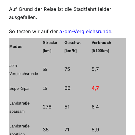
Auf Grund der Reise ist die Stadtfahrt leider
ausgefallen.
So testen wir auf der
a-om-Vergleichsrunde
.
Strecke
Geschw.
Verbrauch
Modus
[km]
[km/h]
[l/100km]
aom-
75
5,7
55
Vergleichsrunde
66
4,7
Super-Spar
15
Landstraße
278
51
6,4
sparsam
Landstraße
35
71
5,9
sportlich