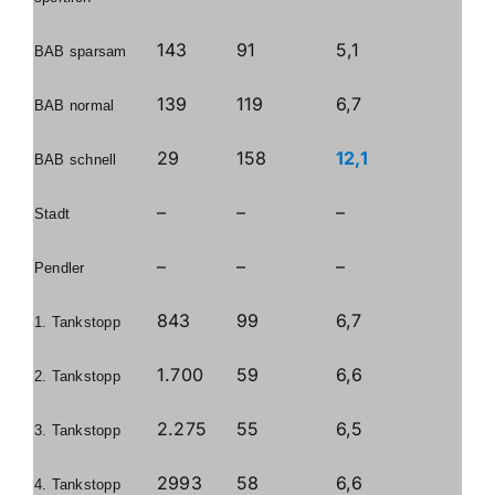
143
91
5,1
BAB sparsam
139
119
6,7
BAB normal
29
158
12,1
BAB schnell
–
–
–
Stadt
–
–
–
Pendler
843
99
6,7
1. Tankstopp
1.700
59
6,6
2. Tankstopp
2.275
55
6,5
3. Tankstopp
2993
58
6,6
4. Tankstopp