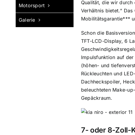
Qualität, die wir durc
Motorsport
Verhältnis bietet.“ Das
Mobilitätsgarantie*** u
Galerie
Schon die Basisversio
TFT-LCD-Display, 6 Lau
Geschwindigkeitsregela
Impulsfunktion auf der
(höhen- und tiefenvers
Rückleuchten und LED-P
Dachheckspoiler, Heck
beleuchteten Make-up-S
Gepäckraum.
7- oder 8-Zoll-