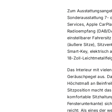
Zum Ausstattungsangeb
Sonderausstattung 7- o
Services, Apple CarPla
Radioempfang (DAB/DA
einstellbarer Fahrersi
(äußere Sitze), Sitzve
Smart-Key, elektrisch 
18-Zoll-Leichtmetallfe
Das Interieur mit viele
Geräuschpegel aus. Dar
Höchstmaß an Beinfreih
Sitzposition macht das
komfortable Sitzhaltu
Fensterunterkante) sic
reicht: Als eines der