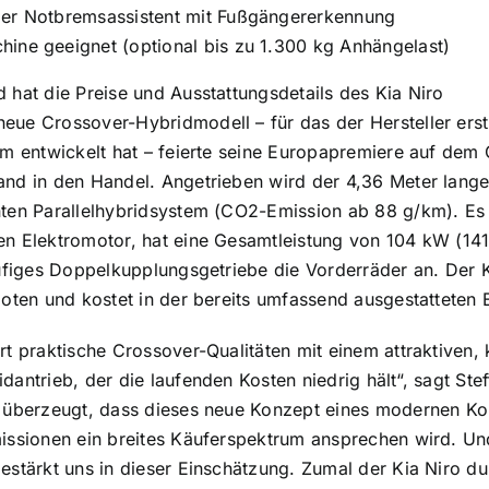
mer Notbremsassistent mit Fußgängererkennung
ine geeignet (optional bis zu 1.300 kg Anhängelast)
 hat die Preise und Ausstattungsdetails des Kia Niro
ue Crossover-Hybridmodell – für das der Hersteller erst
rm entwickelt hat – feierte seine Europapremiere auf de
and in den Handel. Angetrieben wird der 4,36 Meter lan
ten Parallelhybridsystem (CO2-Emission ab 88 g/km). Es be
en Elektromotor, hat eine Gesamtleistung von 104 kW (
tufiges Doppelkupplungsgetriebe die Vorderräder an. Der K
boten und kostet in der bereits umfassend ausgestatteten 
rt praktische Crossover-Qualitäten mit einem attraktiven
dantrieb, der die laufenden Kosten niedrig hält“, sagt St
d überzeugt, dass dieses neue Konzept eines modernen 
issionen ein breites Käuferspektrum ansprechen wird. Und
estärkt uns in dieser Einschätzung. Zumal der Kia Niro d