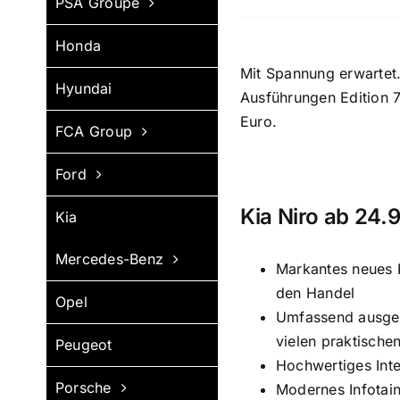
PSA Groupe
Honda
Mit Spannung erwartet.
Hyundai
Ausführungen Edition 7
Euro.
FCA Group
Ford
Kia Niro ab 24.
Kia
Mercedes-Benz
Markantes neues 
den Handel
Opel
Umfassend ausgest
vielen praktisch
Peugeot
Hochwertiges Inte
Porsche
Modernes Infotain