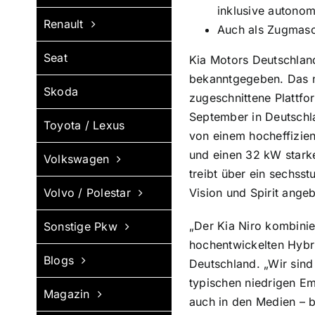
inklusive autono
Renault
Auch als Zugmasch
Seat
Kia Motors Deutschland
bekanntgegeben. Das ne
Skoda
zugeschnittene Plattfo
September in Deutschl
Toyota / Lexus
von einem hocheffizien
und einen 32 kW stark
Volkswagen
treibt über ein sechss
Volvo / Polestar
Vision und Spirit ange
„Der Kia Niro kombinie
Sonstige Pkw
hochentwickelten Hybri
Blogs
Deutschland. „Wir sin
typischen niedrigen Em
Magazin
auch in den Medien – b