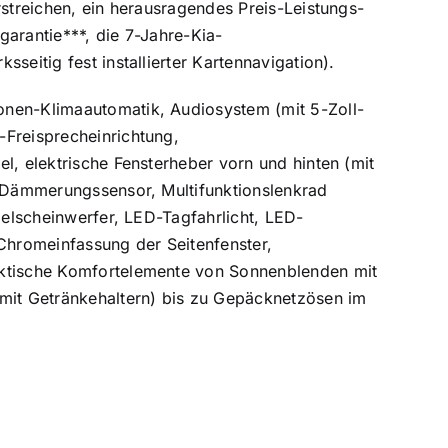
rstreichen, ein herausragendes Preis-Leistungs-
rgarantie***, die 7-Jahre-Kia-
seitig fest installierter Kartennavigation).
onen-Klimaautomatik, Audiosystem (mit 5-Zoll-
-Freisprecheinrichtung,
l, elektrische Fensterheber vorn und hinten (mit
, Dämmerungssensor, Multifunktionslenkrad
belscheinwerfer, LED-Tagfahrlicht, LED-
 Chromeinfassung der Seitenfenster,
aktische Komfortelemente von Sonnenblenden mit
 mit Getränkehaltern) bis zu Gepäcknetzösen im