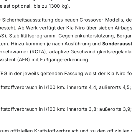
elast optional, bis zu 1300 kg).
e Sicherheitsausstattung des neuen Crossover-Modells, de
besteht. Ab Werk verfügt der Kia Niro über sieben Airbags 
AS), Stabilitätsprogramm, Gegenlenkunterstützung, Berganf
stem. Hinzu kommen je nach Ausführung und
Sonderausst
rkehrwarner (RCTA), adaptive Geschwindigkeitsregelanlag
istent (AEB) mit Fußgängererkennung.
G in der jeweils geltenden Fassung weist der Kia Niro f
ftstoffverbrauch in l/100 km: innerorts 4,4; außerorts 4,5
aftstoffverbrauch in l/100 km: innerorts 3,8; außerorts 3,
zum offiziellen Kraftstoffverbrauch und zu den offizielle