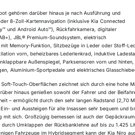
ot gehören darüber hinaus je nach Ausführung und
der 8-Zoll-Kartennavigation (inklusive Kia Connected
y™ und Android Auto™), Rückfahrkamera, digitaler
B+), JBL® Premium-Soundsystem, elektrisch
tz mit Memory-Funktion, Sitzbezüge in Leder oder Stoff-Le
ntilation vorn, beheizbares Lederlenkrad, induktive Lades
anklappbare Außenspiegel, Parksensoren vorn und hinten,
lgen, Aluminium-Sportpedale und elektrisches Glasschieb
n Soft-Touch-Oberflächen zeichnet sich durch eine hohe Ma
über hinaus genießen sowohl der Fahrer und der Beifahre
eit – ermöglicht durch den sehr langen Radstand (2,70 Me
 Ein- und Aussteigen für alle Insassen sehr bequem und br
ng mit sich. Großzügig bemessen ist auch der Gepäckraum
h durch Umklappen der Rückbanklehne auf bis zu 1.425 Lite
 wenigen Fahrzeuge im Hybridsegment kann der Kia Niro a