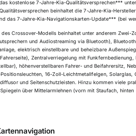
h das kostenlose 7-Jahre-Kia-Qualitätsversprechen*** unte
 Qualitätsversprechen beinhaltet die 7-Jahre-Kia-Herstelle
nd das 7-Jahre-Kia-Navigationskarten-Update*** (bei werks
n des Crossover-Modells beinhaltet unter anderem Zwei-Z
tsprechern und Audiostreaming via Bluetooth), Bluetooth
nlage, elektrisch einstellbare und beheizbare Außenspiege
 Fahrerseite), Zentralverriegelung mit Funkfernbedienung
tellbar), höhenverstellbaren Fahrer- und Beifahrersitz, Ne
ositionsleuchten, 16-Zoll-Leichtmetallfelgen, Solarglas,
diffusor und Seitenschutzleisten. Hinzu kommen viele pr
piegeln über Mittelarmlehnen (vorn mit Staufach, hinten
Kartennavigation