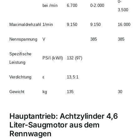
0-
bei /min
6.700
0-2.000
3.500
Maximaldrehzahl
1/min
9.150
9.150
16.000
Nennspannung
V
385
385
Spezifische
PS/l (kW/l)
132 (97)
Leistung
Verdichtung
ε
13,5:1
Gewicht
kg
135
30
Hauptantrieb: Achtzylinder 4,6
Liter-Saugmotor aus dem
Rennwagen