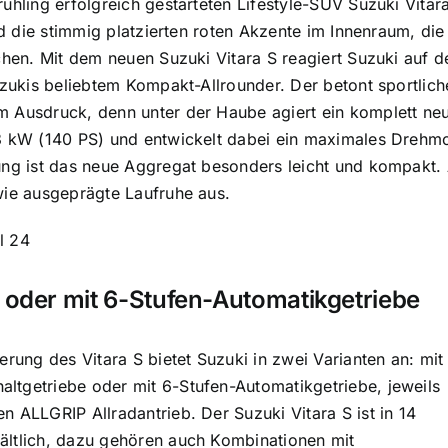
rühling erfolgreich gestarteten Lifestyle-SUV Suzuki Vita
 und die stimmig platzierten roten Akzente im Innenraum, d
ichen. Mit dem neuen Suzuki Vitara S reagiert Suzuki auf
Suzukis beliebtem Kompakt-Allrounder. Der betont sportli
m Ausdruck, denn unter der Haube agiert ein komplett ne
03 kW (140 PS) und entwickelt dabei ein maximales Dre
zung ist das neue Aggregat besonders leicht und kompak
wie ausgeprägte Laufruhe aus.
 oder mit 6-Stufen-Automatikgetriebe
erung des Vitara S bietet Suzuki in zwei Varianten an: mit
ltgetriebe oder mit 6-Stufen-Automatikgetriebe, jeweils
n ALLGRIP Allradantrieb. Der Suzuki Vitara S ist in 14
ältlich, dazu gehören auch Kombinationen mit