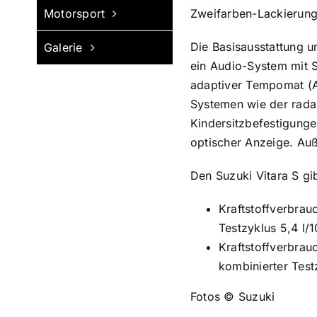
Motorsport
Zweifarben-Lackierung
Die Basisausstattung u
Galerie
ein Audio-System mit 
adaptiver Tempomat (AC
Systemen wie der radar
Kindersitzbefestigunge
optischer Anzeige. Auß
Den Suzuki Vitara S gi
Kraftstoffverbrau
Testzyklus 5,4 l
Kraftstoffverbrau
kombinierter Tes
Fotos © Suzuki