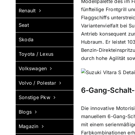
Modellpalette des im F
fünfteilige Frontgrill
Renault
Flaggschiffs unterstre
Seat
Variantenvielfalt bei 
Antrieb konsequent zu
Skoda
Hubraum. Er leistet 1
Benzin-Direkteinsprit
Toyota / Lexus
durch hohe Agilität so
Volkswagen
Volvo / Polestar
6-Gang-Schalt-
Sonstige Pkw
Die innovative Motorisi
Blogs
manuellem 6-Gang-Scha
mit einem serienmäßige
Magazin
Farbkombinationen erh