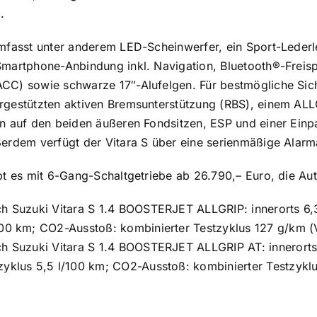
.
mfasst unter anderem LED-Scheinwerfer, ein Sport-Lederle
Smartphone-Anbindung inkl. Navigation, Bluetooth®-Freis
C) sowie schwarze 17″-Alufelgen. Für bestmögliche Siche
gestützten aktiven Bremsunterstützung (RBS), einem ALLG
n auf den beiden äußeren Fondsitzen, ESP und einer Einpa
erdem verfügt der Vitara S über eine serienmäßige Alarm
bt es mit 6-Gang-Schaltgetriebe ab 26.790,– Euro, die Au
ch Suzuki Vitara S 1.4 BOOSTERJET ALLGRIP: innerorts 6,3
/100 km; CO2-Ausstoß: kombinierter Testzyklus 127 g/km 
ch Suzuki Vitara S 1.4 BOOSTERJET ALLGRIP AT: innerorts 
tzyklus 5,5 l/100 km; CO2-Ausstoß: kombinierter Testzyk