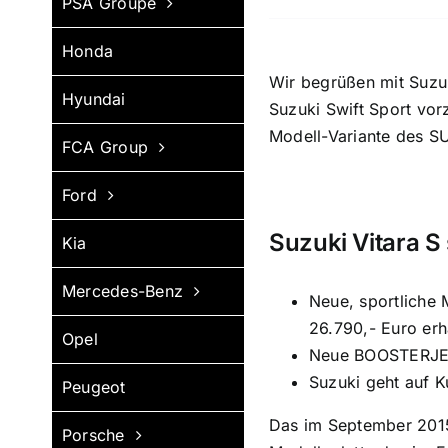
PSA Groupe
Honda
Wir begrüßen mit Suzuk
Hyundai
Suzuki Swift Sport vorz
Modell-Variante des SU
FCA Group
Ford
Suzuki Vitara S
Kia
Mercedes-Benz
Neue, sportliche 
26.790,- Euro erhä
Opel
Neue BOOSTERJET-
Suzuki geht auf K
Peugeot
Das im September 2015 
Porsche