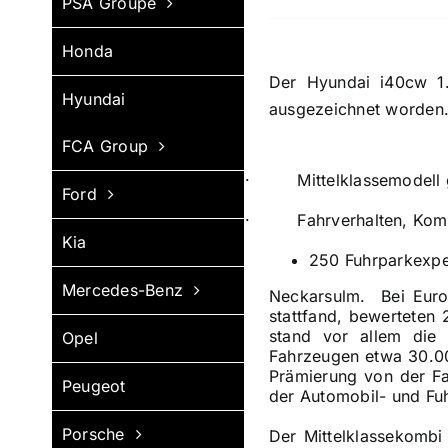
PSA Groupe
Honda
Der Hyundai i40cw 1.
Hyundai
ausgezeichnet worden
FCA Group
· Mittelklassemodell g
Ford
· Fahrverhalten, Komfor
Kia
250 Fuhrparkexpe
Mercedes-Benz
Neckarsulm. Bei Euro
stattfand, bewerteten
stand vor allem die 
Opel
Fahrzeugen etwa 30.00
Prämierung von der Fa
Peugeot
der Automobil- und Fu
Porsche
Der Mittelklassekombi