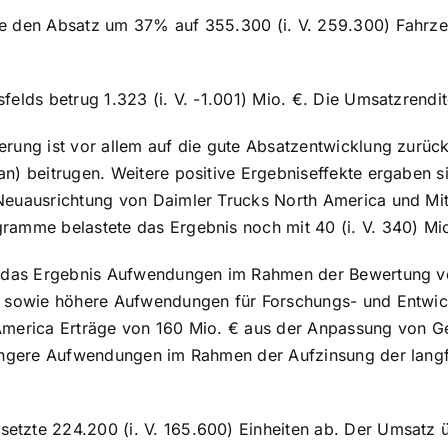
e den Absatz um 37% auf 355.300 (i. V. 259.300) Fahrz
elds betrug 1.323 (i. V. -1.001) Mio. €. Die Umsatzrendite
rung ist vor allem auf die gute Absatzentwicklung zurüc
an) beitrugen. Weitere positive Ergebniseffekte ergaben
Neuausrichtung von Daimler Trucks North America und Mit
amme belastete das Ergebnis noch mit 40 (i. V. 340) Mio
t das Ergebnis Aufwendungen im Rahmen der Bewertung von
n sowie höhere Aufwendungen für Forschungs- und Entwick
America Erträge von 160 Mio. € aus der Anpassung von Ge
ingere Aufwendungen im Rahmen der Aufzinsung der langfr
setzte 224.200 (i. V. 165.600) Einheiten ab. Der Umsatz üb