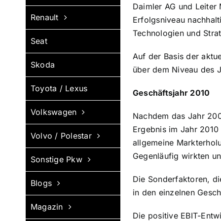
Daimler AG und Leiter 
Renault
Erfolgsniveau nachhalt
Technologien und Strat
Seat
Auf der Basis der aktu
Skoda
über dem Niveau des Ja
Toyota / Lexus
Geschäftsjahr 2010
Volkswagen
Nachdem das Jahr 2009 
Ergebnis im Jahr 2010 i
Volvo / Polestar
allgemeine Markterholu
Gegenläufig wirkten u
Sonstige Pkw
Die Sonderfaktoren, di
Blogs
in den einzelnen Geschä
Magazin
Die positive EBIT-Entw