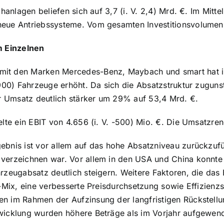
chanlagen beliefen sich auf 3,7 (i. V. 2,4) Mrd. €. Im Mitt
eue Antriebssysteme. Vom gesamten Investitionsvolumen e
m Einzelnen
mit den Marken Mercedes-Benz, Maybach und smart hat 
.900) Fahrzeuge erhöht. Da sich die Absatzstruktur zugu
er Umsatz deutlich stärker um 29% auf 53,4 Mrd. €.
lte ein EBIT von 4.656 (i. V. -500) Mio. €. Die Umsatzren
ebnis ist vor allem auf das hohe Absatzniveau zurückzuf
verzeichnen war. Vor allem in den USA und China konnte
rzeugabsatz deutlich steigern. Weitere Faktoren, die das 
t-Mix, eine verbesserte Preisdurchsetzung sowie Effizienz
n im Rahmen der Aufzinsung der langfristigen Rückstellu
wicklung wurden höhere Beträge als im Vorjahr aufgewend