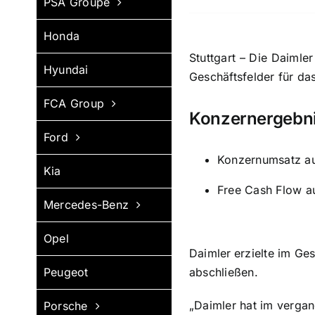
PSA Groupe
Honda
Stuttgart – Die Daimle
Hyundai
Geschäftsfelder für da
FCA Group
Konzernergebnis 
Ford
Konzernumsatz auf
Kia
Free Cash Flow au
Mercedes-Benz
Opel
Daimler
erzielte im Ge
Peugeot
abschließen.
„Daimler hat im vergan
Porsche