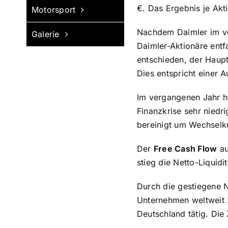
€. Das Ergebnis je Akti
Motorsport
Nachdem Daimler im ve
Galerie
Daimler-Aktionäre entf
entschieden, der Haup
Dies entspricht einer 
Im vergangenen Jahr ha
Finanzkrise sehr nied
bereinigt um Wechselk
Der
Free Cash Flow
au
stieg die Netto-Liquidi
Durch die gestiegene N
Unternehmen weltweit 2
Deutschland tätig. Die 