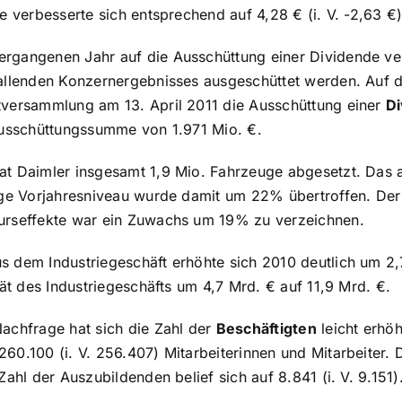
e verbesserte sich entsprechend auf 4,28 € (i. V. -2,63 €)
rgangenen Jahr auf die Ausschüttung einer Dividende ver
allenden Konzernergebnisses ausgeschüttet werden. Auf d
tversammlung am 13. April 2011 die Ausschüttung einer
D
Ausschüttungssumme von 1.971 Mio. €.
t Daimler insgesamt 1,9 Mio. Fahrzeuge abgesetzt. Das a
rige Vorjahresniveau wurde damit um 22% übertroffen. De
urseffekte war ein Zuwachs um 19% zu verzeichnen.
s dem Industriegeschäft erhöhte sich 2010 deutlich um 2
tät des Industriegeschäfts um 4,7 Mrd. € auf 11,9 Mrd. €.
achfrage hat sich die Zahl der
Beschäftigten
leicht erhö
60.100 (i. V. 256.407) Mitarbeiterinnen und Mitarbeiter. 
Zahl der Auszubildenden belief sich auf 8.841 (i. V. 9.151)