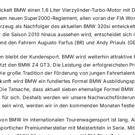
ickelt BMW einen 1,6 Liter Vierzylinder-Turbo-Motor mit D
dem neuen Super2000-Reglement, allen voran der FIA Worl
hrzeug als Nachfolger des aktuellen BMW 320si entwicke
e Saison 2010 hinaus aussehen wird, entscheidet sich im
den Fahrern Augusto Farfus (BR) und Andy Priaulx (GB) 
n bleibt der Kundensport. BMW wird weiterhin attraktive
etzt den BMW Z4 GT3. Die Leistung der erfolgreichsten Pr
 Die große Tradition der Förderung von jungen Fahrertal
Zukunft wird BMW ein fundiertes Formel BMW Ausbildungs
Die Tatsache, dass aktuell sieben ehemalige Formel BMW P
t für sich. Deshalb werden wir unsere Nachwuchsförderun
sein wird, werden wir in den kommenden Monaten festle
von BMW im internationalen Tourenwagensport ist lang. Ab
 sportlicher Premiumhersteller mit Meistertiteln in Ser