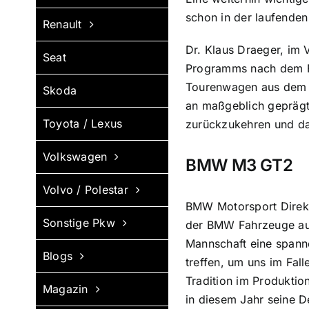
schon in der laufende
Renault
Dr. Klaus Draeger, im 
Seat
Programms nach dem Fo
Tourenwagen aus dem H
Skoda
an maßgeblich geprägt
Toyota / Lexus
zurückzukehren und da
Volkswagen
BMW M3 GT2
Volvo / Polestar
BMW Motorsport Direkt
Sonstige Pkw
der BMW Fahrzeuge auf
Mannschaft eine spann
Blogs
treffen, um uns im Fal
Tradition im Produkti
Magazin
in diesem Jahr seine D