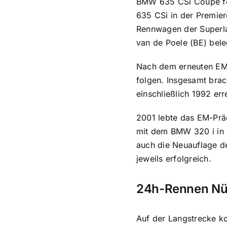
BMW 635 CSi Coupé fei
635 CSi in der Premier
Rennwagen der Superlat
van de Poele (BE) bele
Nach dem erneuten EM-
folgen. Insgesamt brac
einschließlich 1992 err
2001 lebte das EM-Prä
mit dem BMW 320 i in 
auch die Neuauflage de
jeweils erfolgreich.
24h-Rennen Nü
Auf der Langstrecke k