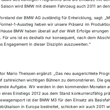
n Saison wird BMW mit diesem Fahrzeug auch 2011 an den 
Vorstand der BMW AG zuständig für Entwicklung, sagt: „M
rmel-1-Ausstieg heben wir unsere Präsenz im Produktio
ause BMW haben überall auf der Welt Erfolge errungen u
. Für uns ist es deshalb nur konsequent, nach dem Absch
s Engagement in dieser Disziplin auszuweiten.“
or Mario Theissen ergänzt: „Das neu ausgerichtete Progr
 zahlreichen wichtigen Bühnen zu demonstrieren. Die gep
ende Aufgabe. Wir werden in den kommenden Monaten auf 
le eines Einstiegs 2012 aus dem Stand konkurrenzfähig pr
onswagensport ist der BMW M3 für den Einsatz als Basisf
ebütsaison in Europa bestreitet, schicken wir auch 2011 wi