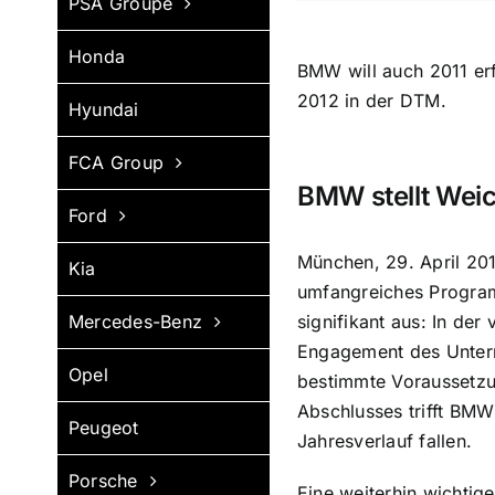
PSA Groupe
Honda
BMW will auch 2011 erf
2012 in der DTM.
Hyundai
FCA Group
BMW stellt Wei
Ford
München, 29. April 201
Kia
umfangreiches Program
signifikant aus: In de
Mercedes-Benz
Engagement des Untern
Opel
bestimmte Voraussetzun
Abschlusses trifft BMW
Peugeot
Jahresverlauf fallen.
Porsche
Eine weiterhin wichti