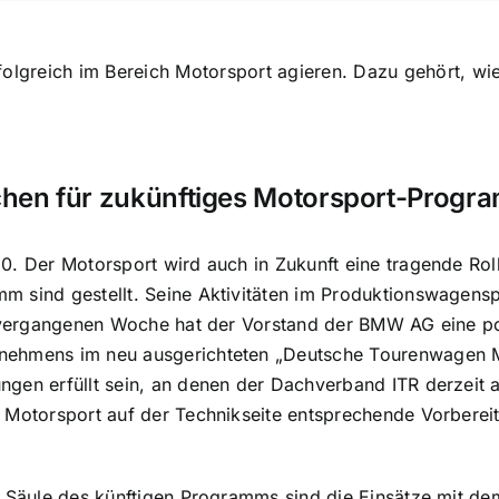
olgreich im Bereich Motorsport agieren. Dazu gehört, wi
chen für zukünftiges Motorsport-Progr
0. Der Motorsport wird auch in Zukunft eine tragende Ro
m sind gestellt. Seine Aktivitäten im Produktionswage
r vergangenen Woche hat der Vorstand der BMW AG eine po
ehmens im neu ausgerichteten „Deutsche Tourenwagen M
gen erfüllt sein, an denen der Dachverband ITR derzeit ar
 Motorsport auf der Technikseite entsprechende Vorbereit
ge Säule des künftigen Programms sind die Einsätze mit