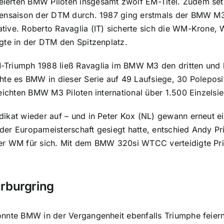
erten BMW Piloten insgesamt zwölf EM-Titel. Zudem set
ensaison der DTM durch. 1987 ging erstmals der BMW M3 a
ive. Roberto Ravaglia (IT) sicherte sich die WM-Krone, 
gte in der DTM den Spitzenplatz.
Triumph 1988 ließ Ravaglia im BMW M3 den dritten und bi
hte es BMW in dieser Serie auf 49 Laufsiege, 30 Poleposi
eichten BMW M3 Piloten international über 1.500 Einzelsie
dikat wieder auf – und in Peter Kox (NL) gewann erneut 
der Europameisterschaft gesiegt hatte, entschied Andy P
r WM für sich. Mit dem BMW 320si WTCC verteidigte Priau
rburgring
onnte BMW in der Vergangenheit ebenfalls Triumphe feie