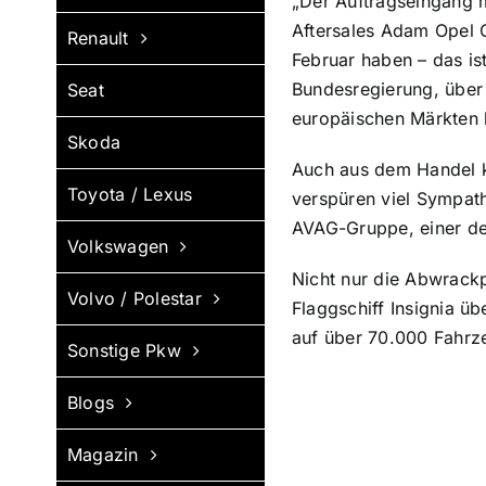
„Der Auftragseingang m
Aftersales Adam Opel 
Renault
Februar haben – das is
Bundesregierung, über
Seat
europäischen Märkten 
Skoda
Auch aus dem Handel ko
Toyota / Lexus
verspüren viel Sympathi
AVAG-Gruppe, einer de
Volkswagen
Nicht nur die Abwrackp
Volvo / Polestar
Flaggschiff Insignia ü
auf über 70.000 Fahrz
Sonstige Pkw
Blogs
Magazin