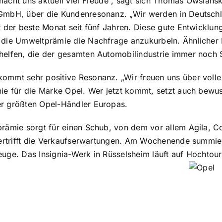
acht uns aktuell viel Freude“, sagt sich Thomas Owsiansk
GmbH, über die Kundenresonanz. „Wir werden in Deutschl
t der beste Monat seit fünf Jahren. Diese gute Entwicklu
 die Umweltprämie die Nachfrage anzukurbeln. Ähnlicher
helfen, die der gesamten Automobilindustrie immer noch 
mmt sehr positive Resonanz. „Wir freuen uns über volle 
e für die Marke Opel. Wer jetzt kommt, setzt auch bewusst
r größten Opel-Händler Europas.
rämie sorgt für einen Schub, von dem vor allem Agila, Co
bertrifft die Verkaufserwartungen. Am Wochenende summier
euge. Das Insignia-Werk in Rüsselsheim läuft auf Hochto