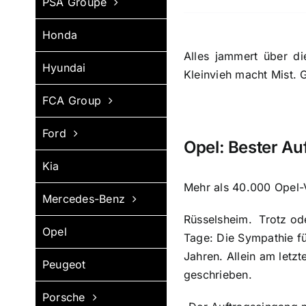
PSA Groupe
Honda
Alles jammert über di
Hyundai
Kleinvieh macht Mist. 
FCA Group
Ford
Opel: Bester Au
Kia
Mehr als 40.000 Opel-
Mercedes-Benz
Rüsselsheim. Trotz od
Opel
Tage: Die Sympathie fü
Jahren. Allein am let
Peugeot
geschrieben.
Porsche