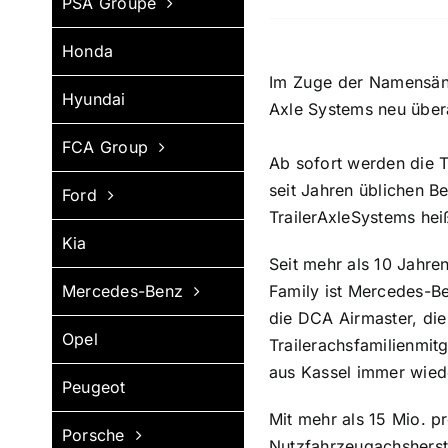
PSA Groupe
Honda
Im Zuge der Namensänd
Hyundai
Axle Systems neu übera
FCA Group
Ab sofort werden die T
seit Jahren üblichen B
Ford
TrailerAxleSystems hei
Kia
Seit mehr als 10 Jahre
Family ist Mercedes-Be
Mercedes-Benz
die DCA Airmaster, die
Opel
Trailerachsfamilienmi
aus Kassel immer wied
Peugeot
Mit mehr als 15 Mio. 
Porsche
Nutzfahrzeugachsherste