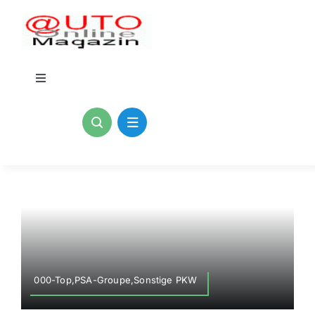
Zum
Inhalt
springen
Toggle
Navigation
Home
Kontakt
Blogs
Impressum
000-Top,PSA-Groupe,Sonstige PKW
Datenschutzerklärung