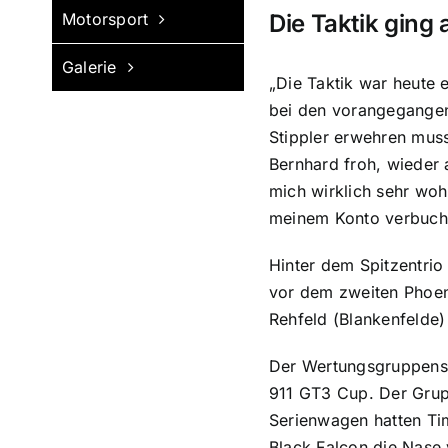
Die Taktik ging
Motorsport
Galerie
„Die Taktik war heute 
bei den vorangegangene
Stippler erwehren muss
Bernhard froh, wieder 
mich wirklich sehr woh
meinem Konto verbuch
Hinter dem Spitzentrio
vor dem zweiten Phoen
Rehfeld (Blankenfelde
Der Wertungsgruppensi
911 GT3 Cup. Der Grup
Serienwagen hatten T
Black Falcon die Nase 