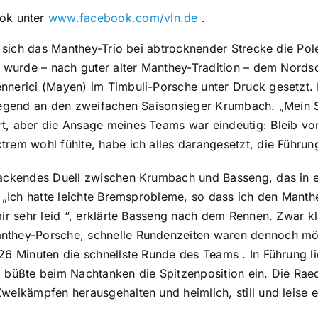
ok unter
www.facebook.com/vln.de
.
te sich das Manthey-Trio bei abtrocknender Strecke die Pol
s wurde – nach guter alter Manthey-Tradition – dem Nordsc
nnerici (Mayen) im Timbuli-Porsche unter Druck gesetzt.
egend an den zweifachen Saisonsieger Krumbach. „Mein Stin
, aber die Ansage meines Teams war eindeutig: Bleib vor
rem wohl fühlte, habe ich alles darangesetzt, die Führung
ackendes Duell zwischen Krumbach und Basseng, das in ei
. „Ich hatte leichte Bremsprobleme, so dass ich den Man
ir sehr leid “, erklärte Basseng nach dem Rennen. Zwar kl
they-Porsche, schnelle Rundenzeiten waren dennoch mög
26 Minuten die schnellste Runde des Teams . In Führung 
 büßte beim Nachtanken die Spitzenposition ein. Die Rae
weikämpfen herausgehalten und heimlich, still und leise 