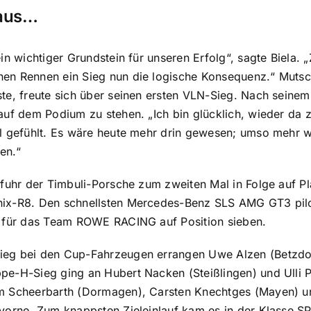
 aus…
ein wichtiger Grundstein für unseren Erfolg“, sagte Biela
n Rennen ein Sieg nun die logische Konsequenz.“ Mutsch,
te, freute sich über seinen ersten VLN-Sieg. Nach seine
auf dem Podium zu stehen. „Ich bin glücklich, wieder da z
l gefühlt. Es wäre heute mehr drin gewesen; umso mehr wi
en.“
 fuhr der Timbuli-Porsche zum zweiten Mal in Folge auf Pl
ix-R8. Den schnellsten Mercedes-Benz SLS AMG GT3 piloti
) für das Team ROWE RACING auf Position sieben.
eg bei den Cup-Fahrzeugen errangen Uwe Alzen (Betzdor
pe-H-Sieg ging an Hubert Nacken (Steißlingen) und Ulli 
im Scheerbarth (Dormagen), Carsten Knechtges (Mayen)
vorne. Zum knappsten Zieleinlauf kam es in der Klasse SP