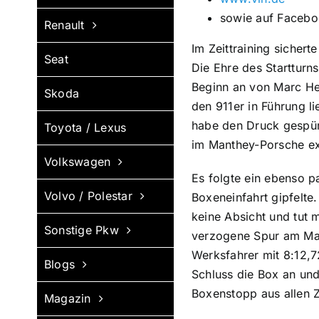
sowie auf Facebo
Renault
Im Zeittraining sicher
Seat
Die Ehre des Startturn
Beginn an von Marc He
Skoda
den 911er in Führung li
habe den Druck gespürt
Toyota / Lexus
im Manthey-Porsche ext
Volkswagen
Es folgte ein ebenso p
Volvo / Polestar
Boxeneinfahrt gipfelte
keine Absicht und tut m
Sonstige Pkw
verzogene Spur am Man
Werksfahrer mit 8:12,7
Blogs
Schluss die Box an und
Boxenstopp aus allen Z
Magazin