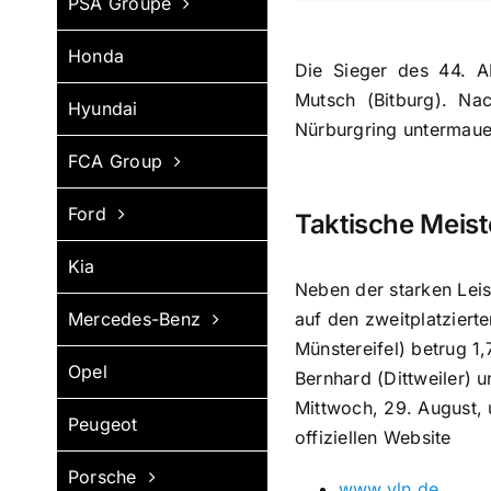
PSA Groupe
Honda
Die Sieger des 44. A
Mutsch (Bitburg). Na
Hyundai
Nürburgring untermaue
FCA Group
Ford
Taktische Meiste
Kia
Neben der starken Leis
auf den zweitplatziert
Mercedes-Benz
Münstereifel) betrug 
Opel
Bernhard (Dittweiler) 
Mittwoch, 29. August, 
Peugeot
offiziellen Website
Porsche
www.vln.de