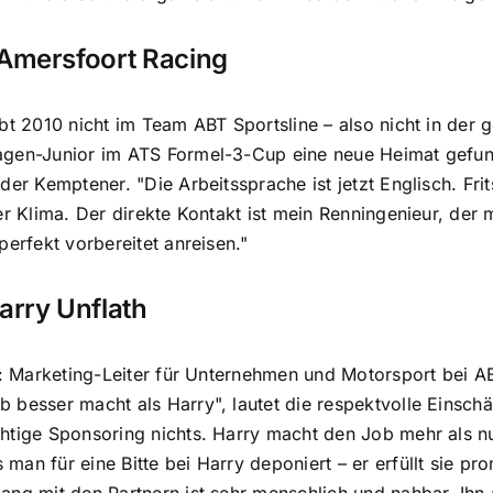
Amersfoort Racing
Abt 2010 nicht im Team ABT Sportsline – also nicht in d
agen-Junior im ATS Formel-3-Cup eine neue Heimat gefund
der Kemptener. "Die Arbeitssprache ist jetzt Englisch. Fr
per Klima. Der direkte Kontakt ist mein Renningenieur, de
perfekt vorbereitet anreisen."
arry Unflath
es: Marketing-Leiter für Unternehmen und Motorsport bei 
 besser macht als Harry", lautet die respektvolle Einschä
htige Sponsoring nichts. Harry macht den Job mehr als nur
an für eine Bitte bei Harry deponiert – er erfüllt sie pro
ang mit den Partnern ist sehr menschlich und nahbar. Ihn a