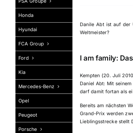
PSA Groupe
Honda
Danile Abt ist auf der
Hyundai
Weltmeister?
FCA Group
I am family: Da
Ford
Kia
Kempten (20. Juli 2010
Daniel Abt: Mit seinem
Mercedes-Benz
darf damit fortan als 
Opel
Bereits am nächsten W
Grand-Prix werden zwe
Peugeot
Lieblingsstrecke stellt
Porsche