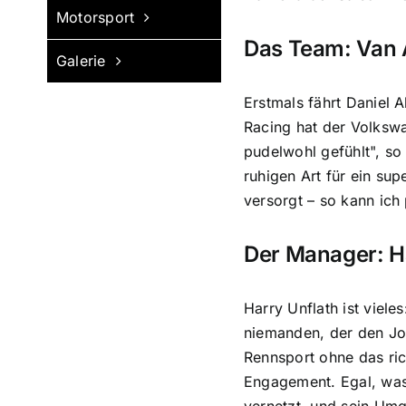
Motorsport
Das Team: Van 
Galerie
Erstmals fährt Daniel 
Racing hat der Volksw
pudelwohl gefühlt", so 
ruhigen Art für ein su
versorgt – so kann ich 
Der Manager: H
Harry Unflath ist viel
niemanden, der den Job
Rennsport ohne das ric
Engagement. Egal, was m
vernetzt, und sein Umg