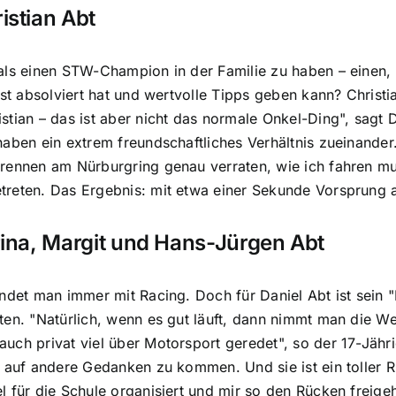
istian Abt
als einen STW-Champion in der Familie zu haben – einen, 
bst absolviert hat und wertvolle Tipps geben kann? Christi
tian – das ist aber nicht das normale Onkel-Ding", sagt Da
haben ein extrem freundschaftliches Verhältnis zueinander.
rennen am Nürburgring genau verraten, wie ich fahren mu
treten. Das Ergebnis: mit etwa einer Sekunde Vorsprung 
rina, Margit und Hans-Jürgen Abt
indet man immer mit Racing. Doch für Daniel Abt ist sein
ten. "Natürlich, wenn es gut läuft, dann nimmt man die We
uch privat viel über Motorsport geredet", so der 17-Jäh
m auf andere Gedanken zu kommen. Und sie ist ein toller R
l für die Schule organisiert und mir so den Rücken freige