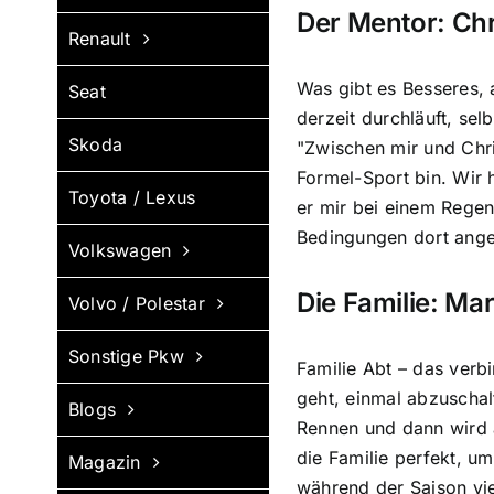
Der Mentor: Chr
Renault
Was gibt es Besseres, 
Seat
derzeit durchläuft, sel
Skoda
"Zwischen mir und Chris
Formel-Sport bin. Wir 
Toyota / Lexus
er mir bei einem Regen
Bedingungen dort ange
Volkswagen
Die Familie: Ma
Volvo / Polestar
Sonstige Pkw
Familie Abt – das verb
geht, einmal abzuschal
Blogs
Rennen und dann wird a
die Familie perfekt, u
Magazin
während der Saison vie