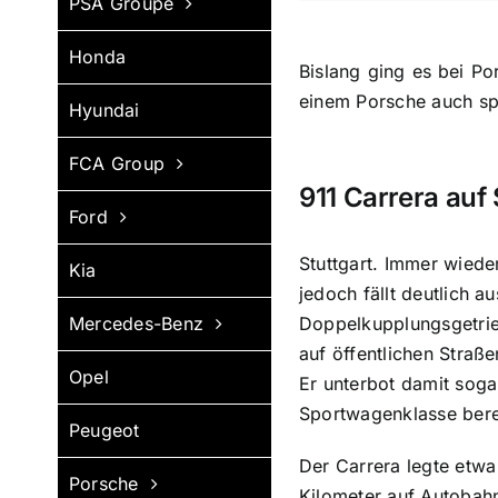
PSA Groupe
Honda
Bislang ging es bei Po
einem Porsche auch sp
Hyundai
FCA Group
911 Carrera auf
Ford
Stuttgart. Immer wiede
Kia
jedoch fällt deutlich 
Doppelkupplungsgetrie
Mercedes-Benz
auf öffentlichen Straß
Opel
Er unterbot damit soga
Sportwagenklasse berei
Peugeot
Der Carrera legte etwa
Porsche
Kilometer auf Autobah