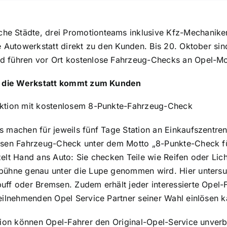
che Städte, drei Promotionteams inklusive Kfz-Mechanik
e Autowerkstatt direkt zu den Kunden. Bis 20. Oktober si
 führen vor Ort kostenlose Fahrzeug-Checks an Opel-Mo
– die Werkstatt kommt zum Kunden
Aktion mit kostenlosem 8-Punkte-Fahrzeug-Check
 machen für jeweils fünf Tage Station an Einkaufszentren 
sen Fahrzeug-Check unter dem Motto „8-Punkte-Check für 
elt Hand ans Auto: Sie checken Teile wie Reifen oder Li
bühne genau unter die Lupe genommen wird. Hier untersuc
ff oder Bremsen. Zudem erhält jeder interessierte Opel-Fa
eilnehmenden Opel Service Partner seiner Wahl einlösen 
tion können Opel-Fahrer den Original-Opel-Service unverbin