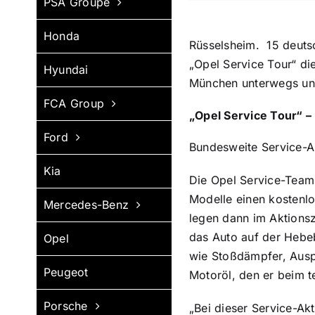
PSA Groupe
Honda
Rüsselsheim.
15
deuts
„Opel Service Tour“ di
Hyundai
München unterwegs und
FCA Group
„Opel Service Tour“ 
Ford
Bundesweite Service-
Kia
Die Opel Service-Teams
Modelle einen kostenlo
Mercedes-Benz
legen dann im Aktionsz
das Auto auf der Hebe
Opel
wie Stoßdämpfer, Auspu
Peugeot
Motoröl, den er beim t
Porsche
„Bei dieser Service-Ak