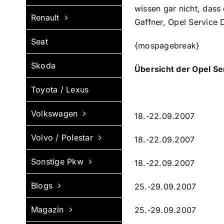
wissen gar nicht, dass
Renault
Gaffner, Opel Service D
Seat
{mospagebreak}
Skoda
Übersicht der Opel Se
Toyota / Lexus
Volkswagen
18.-22.09.2007 Münc
Volvo / Polestar
18.-22.09.2007 Sul
Sonstige Pkw
18.-22.09.2007 Hamb
Blogs
25.-29.09.2007 Pots
Magazin
25.-29.09.2007 Bad 