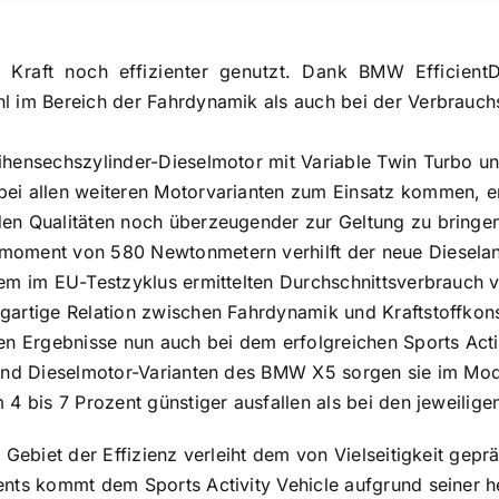
raft noch effizienter genutzt. Dank BMW EfficientDy
l im Bereich der Fahrdynamik als auch bei der Verbrauc
ihensechszylinder-Dieselmotor mit Variable Twin Turbo u
ei allen weiteren Motorvarianten zum Einsatz kommen, 
en Qualitäten noch überzeugender zur Geltung zu bringen
moment von 580 Newtonmetern verhilft der neue Diesela
em im EU-Testzyklus ermittelten Durchschnittsverbrauch vo
gartige Relation zwischen Fahrdynamik und Kraftstoffko
ren Ergebnisse nun auch bei dem erfolgreichen Sports Act
 und Dieselmotor-Varianten des BMW X5 sorgen sie im Mod
 4 bis 7 Prozent günstiger ausfallen als bei den jeweilig
m Gebiet der Effizienz verleiht dem von Vielseitigkeit ge
ents kommt dem Sports Activity Vehicle aufgrund seiner 