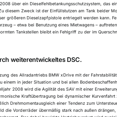
2008 über ein Dieselfehlbetankungsschutzsystem, das eine
 Zu diesem Zweck ist der Einfüllstutzen am Tank beider Mod
er größeren Dieselzapfpistole entriegelt werden kann. F
zeug – etwa bei Benutzung eines Mietwagens – auftreten
rmten Tankstellen bleibt ein Fehlgriff zu der im Querschn
urch weiterentwickeltes DSC.
etzung des Allradantriebs BMW xDrive mit der Fahrstabilit
 einem in jeder Situation und bei allen Bodenbeschaffen
lljahr 2008 wird die Agilität des SAV mit einer Erweite
rmonische Kraftübertragung bei dynamischer Kurvenfahrt 
eßlich Drehmomentausgleich einer Tendenz zum Untersteue
d die Vorderräder übermäßig stark nach außen drängen, w