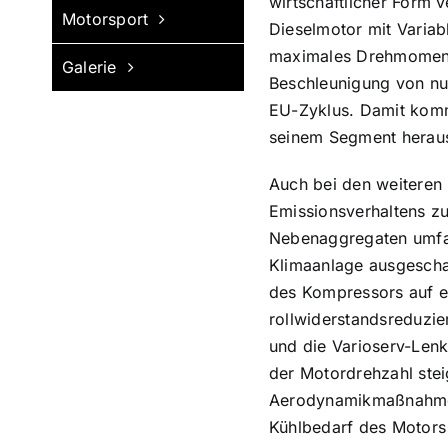
wirtschaftlicher Form 
Motorsport
Dieselmotor mit Variab
maximales Drehmoment 
Galerie
Beschleunigung von nul
EU-Zyklus. Damit komm
seinem Segment heraus
Auch bei den weitere
Emissionsverhaltens z
Nebenaggregaten umfas
Klimaanlage ausgescha
des Kompressors auf e
rollwiderstandsreduzie
und die Varioserv-Lenk
der Motordrehzahl stei
Aerodynamikmaßnahmen. 
Kühlbedarf des Motors 