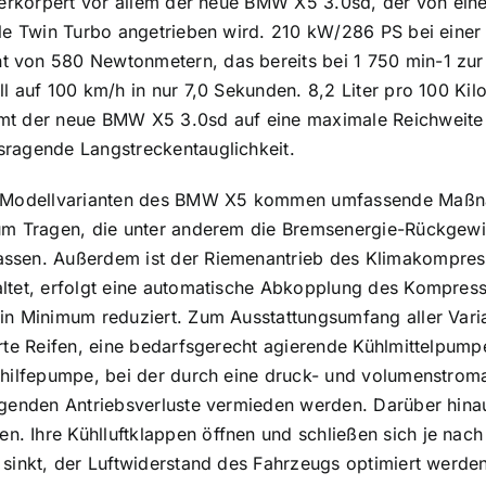
verkörpert vor allem der neue BMW X5 3.0sd, der von ein
le Twin Turbo angetrieben wird. 210 kW/286 PS bei einer
von 580 Newtonmetern, das bereits bei 1 750 min-1 zur 
l auf 100 km/h in nur 7,0 Sekunden. 8,2 Liter pro 100 Kil
t der neue BMW X5 3.0sd auf eine maximale Reichweite v
ragende Langstreckentauglichkeit.
n Modellvarianten des BMW X5 kommen umfassende Maßna
um Tragen, die unter anderem die Bremsenergie-Rückgew
sen. Außerdem ist der Riemenantrieb des Klimakompress
ltet, erfolgt eine automatische Abkopplung des Kompres
in Minimum reduziert. Zum Ausstattungsumfang aller Var
rte Reifen, eine bedarfsgerecht agierende Kühlmittelpump
hilfepumpe, bei der durch eine druck- und volumenstroma
genden Antriebsverluste vermieden werden. Darüber hinau
Ihre Kühlluftklappen öffnen und schließen sich je nach 
sinkt, der Luftwiderstand des Fahrzeugs optimiert werde