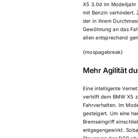
X5 3.0d im Modelljahr 
mit Benzin verhindert.
der in ihrem Durchmess
Gewöhnung an das Fahr
allen entsprechend geno
{mospagebreak}
Mehr Agilität d
Eine intelligente Vern
verhilft dem BMW X5 zu
Fahrverhalten. Im Mode
gesteigert. Um eine ha
Bremseingriff einschli
entgegengewirkt. Sobal