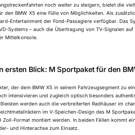
gstreckenfahrten noch weiter zu steigern, bietet die viel
r den BMW X5 eine Fülle von Möglichkeiten. Als zusätzlic
ard-Entertainment der Fond-Passagiere verfügbar. Das Sy
-Systems – auch die Übertragung von TV-Signalen auf 
er Mittelkonsole.
 ersten Blick: M Sportpaket für den B
er, der dem BMW X5 in seinem Fahrzeugsegment zu einer A
ch intensivieren und zugleich optisch besonders authenti
ßleisten werden auch die verbreiterten Radhäuser im chara
Leichtmetallrädern im V-Speichen-Design des M Sportpake
0 Zoll-Format montiert werden. In beiden Fällen kommt e
der- und Hinterachse zum Einsatz.