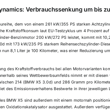
ynamics: Verbrauchssenkung um bis zu 
ureihe, dem von einem 261 kW/355 PS starken Achtzylind
iche Kraftstoffkonsum laut EU-Testzyklus um 4 Prozent auf
nder-Benzinmotor 200 kW/272 PS leistet, kommt mit 10,2 
d mit 173 kW/235 PS starkem Reihensechszylinder-Diesel
 nun 8,1 Liter je 100 Kilometer, was einer Reduzierung 
ung des Kraftstoffverbrauchs bei allen Motorvarianten k
nerhalb seines Wettbewerbsumfelds nimmt er mit diesen w
wischen 214 (BMW X5 3.0d) und 286 Gramm pro Kilometer 
t des Emissionsverhaltens Bestwerte in ihrer jeweiligen 
des BMW X5 sind außerdem mit einem motornah positioniert
en Oxidationskatalysator ausgestattet. Außerdem verfü