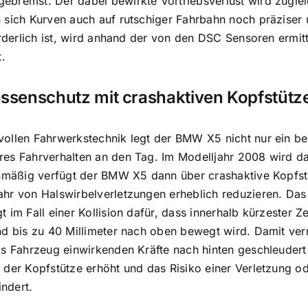
bremst. Der dabei bewirkte Vortriebsverlust wird zuglei
n sich Kurven auch auf rutschiger Fahrbahn noch präzise
forderlich ist, wird anhand der von den DSC Sensoren ermit
t.
assenschutz mit crashaktiven Kopfstütz
vollen Fahrwerkstechnik legt der BMW X5 nicht nur ein b
es Fahrverhalten an den Tag. Im Modelljahr 2008 wird da
enmäßig verfügt der BMW X5 dann über crashaktive Kopfstü
hr von Halswirbelverletzungen erheblich reduzieren. Das
 im Fall einer Kollision dafür, dass innerhalb kürzester Z
nd bis zu 40 Millimeter nach oben bewegt wird. Damit ver
as Fahrzeug einwirkenden Kräfte nach hinten geschleudert 
 der Kopfstütze erhöht und das Risiko einer Verletzung 
ndert.