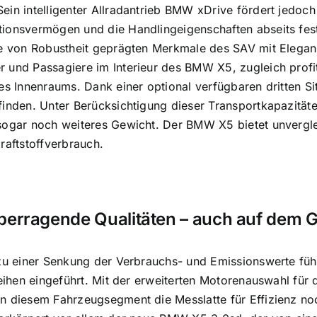
ein intelligenter Allradantrieb BMW xDrive fördert jedoch
tionsvermögen und die Handlingeigenschaften abseits fe
ie von Robustheit geprägten Merkmale des SAV mit Elegan
 und Passagiere im Interieur des BMW X5, zugleich profi
des Innenraums. Dank einer optional verfügbaren dritten Si
finden. Unter Berücksichtigung dieser Transportkapazität
 sogar noch weiteres Gewicht. Der BMW X5 bietet unvergl
raftstoffverbrauch.
rragende Qualitäten – auch auf dem Ge
e zu einer Senkung der Verbrauchs- und Emissionswerte f
ureihen eingeführt. Mit der erweiterten Motorenauswahl fü
n diesem Fahrzeugsegment die Messlatte für Effizienz no