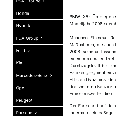
PSA Groupe
Honda
BMW X5: Überlegene K
Modelljahr 2008 sowoh
Hyundai
München. Ein neuer Re
FCA Group
Maßnahmen, die auch b
Ford
2008, seine umfassend
einem maximalen Dreh
Kia
Durchzugskraft bei ein
Fahrzeugsegment einzi
Mercedes-Benz
EfficientDynamics, de
drei weiteren Benzin-
Opel
Emissionswerte, die um
Peugeot
Der Fortschritt auf de
Porsche
Innerhalb seines Segm