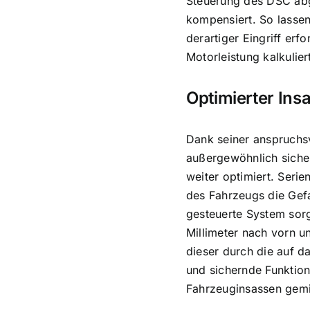
Steuerung des DSC abge
kompensiert. So lasse
derartiger Eingriff er
Motorleistung kalkulier
Optimierter Ins
Dank seiner anspruchs
außergewöhnlich sicher
weiter optimiert. Seri
des Fahrzeugs die Gefa
gesteuerte System sorgt
Millimeter nach vorn u
dieser durch die auf d
und sichernde Funktion
Fahrzeuginsassen gemi