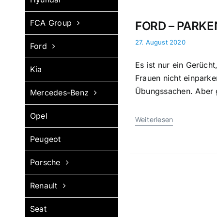
FCA Group
FORD – PARK
27. August 2020
Ford
Es ist nur ein Gerüch
Kia
Frauen nicht einparke
Übungssachen. Aber 
Mercedes-Benz
Opel
Weiterlesen
Peugeot
Porsche
Renault
Seat