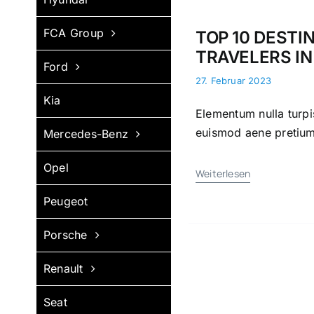
FCA Group
TOP 10 DESTI
TRAVELERS IN
Ford
27. Februar 2023
Kia
Elementum nulla turpi
euismod aene pretium 
Mercedes-Benz
Opel
Weiterlesen
Peugeot
Porsche
Renault
Seat